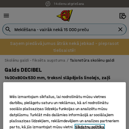
14 dienu atgriešana
Saņem piedāvājumus ātrāk nekā jebkad – pieprasot
tiešsaistē!
Skolēnu galdi - fiksēta augstuma
Taisnstūra skolēnu galdi
Galds DECIBEL
1400x800x530 mm, troksni slāpējošs linolejs, zaļš
Art. nr.
:
351716
Mēs izmantojam sīkfailus, lai nodrošinātu mūsu vietnes
darbību, pielāgotu saturu un reklāmas, kā arī nodrošinātu
sociālo plašsaziņas līdzekļu funkcijas un analizētu mūsu
datplūsmu. Turklāt mēs dalāmies informācijā ar sociālajiem
plašsaziņas līdzekļiem, reklāmdevējiem un analīzes partneriem
par to, kā jūs izmantojat mūsu vietni.
Sīkdatņu politika