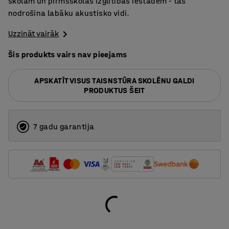
skolām un pirmsskolas izglītības iestādēm - tas
nodrošina labāku akustisko vidi.
Uzzināt vairāk
Šis produkts vairs nav pieejams
APSKATĪT VISUS TAISNSTŪRA SKOLĒNU GALDI
PRODUKTUS ŠEIT
7 gadu garantija