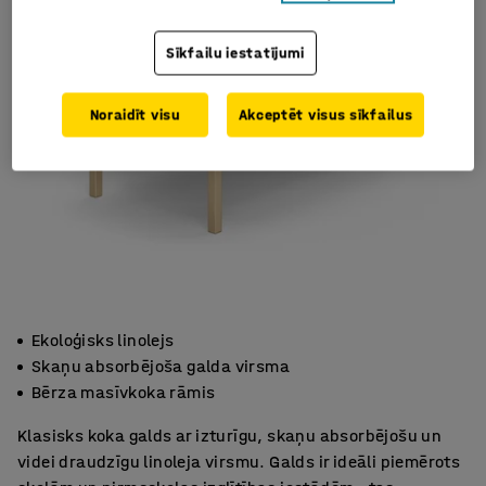
Sīkfailu iestatījumi
Noraidīt visu
Akceptēt visus sīkfailus
Ekoloģisks linolejs
Skaņu absorbējoša galda virsma
Bērza masīvkoka rāmis
Klasisks koka galds ar izturīgu, skaņu absorbējošu un
videi draudzīgu linoleja virsmu. Galds ir ideāli piemērots