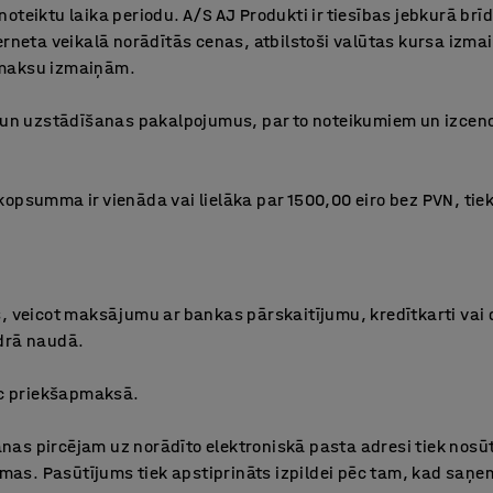
teiktu laika periodu. A/S AJ Produkti ir tiesības jebkurā brīd
terneta veikalā norādītās cenas, atbilstoši valūtas kursa iz
zmaksu izmaiņām.
s un uzstādīšanas pakalpojumus, par to noteikumiem un izcen
kopsumma ir vienāda vai lielāka par 1500,00 eiro bez PVN, ti
s, veicot maksājumu ar bankas pārskaitījumu, kredītkarti vai 
drā naudā.
eic priekšapmaksā.
as pircējam uz norādīto elektroniskā pasta adresi tiek nosū
as. Pasūtījums tiek apstiprināts izpildei pēc tam, kad saņ