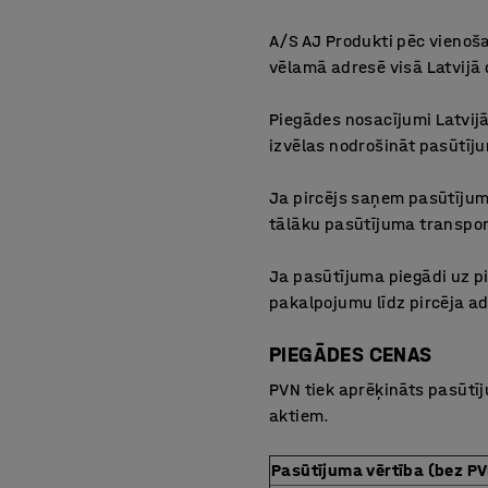
A/S AJ Produkti pēc vienoša
vēlamā adresē visā Latvijā
Piegādes nosacījumi Latvijā
izvēlas nodrošināt pasūtī
Ja pircējs saņem pasūtījumu
tālāku pasūtījuma transpo
Ja pasūtījuma piegādi uz pi
pakalpojumu līdz pircēja a
PIEGĀDES CENAS
PVN tiek aprēķināts pasūtī
aktiem.
Pasūtījuma vērtība (bez 