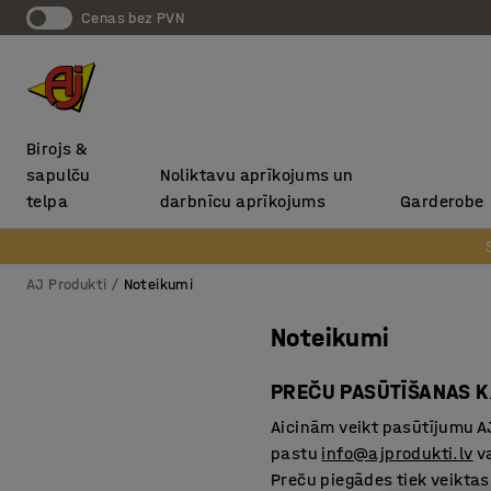
Cenas bez PVN
Birojs &
sapulču
Noliktavu aprīkojums un
telpa
darbnīcu aprīkojums
Garderobe
AJ Produkti
Noteikumi
Noteikumi
PREČU PASŪTĪŠANAS K
Aicinām veikt pasūtījumu AJ
pastu
info@ajprodukti.lv
va
Preču piegādes tiek veikta