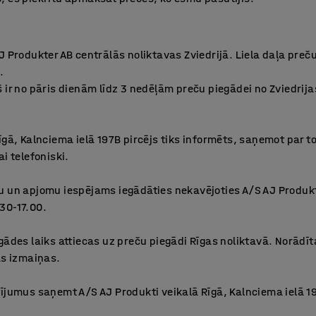
J Produkter AB centrālās noliktavas Zviedrijā. Liela daļa preču
.
 ir no pāris dienām līdz 3 nedēļām preču piegādei no Zviedrija
īgā, Kalnciema ielā 197B pircējs tiks informēts, saņemot par 
i telefoniski.
u un apjomu iespējams iegādāties nekavējoties A/S AJ Produkt
30-17.00.
ādes laiks attiecas uz preču piegādi Rīgas noliktavā. Norādīta
as izmaiņas.
tījumus saņemt A/S AJ Produkti veikalā Rīgā, Kalnciema ielā 