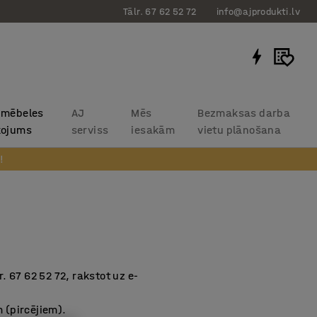
Tālr. 67 62 52 72
info@ajprodukti.lv
 mēbeles
AJ
Mēs
Bezmaksas darba
kojums
serviss
iesakām
vietu plānošana
!
 67 62 52 72, rakstot uz e-
 (pircējiem).