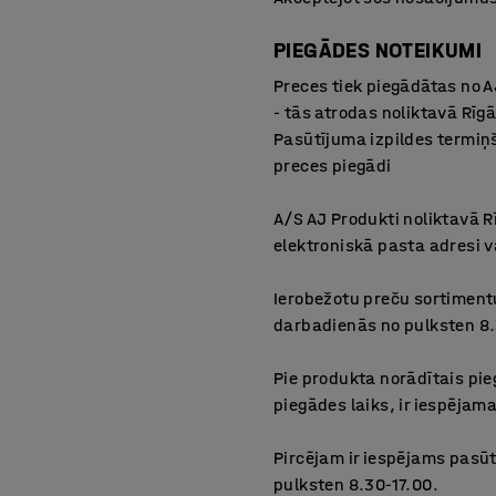
PIEGĀDES NOTEIKUMI
Preces tiek piegādātas no A
- tās atrodas noliktavā Rīgā
Pasūtījuma izpildes termiņš
preces piegādi
A/S AJ Produkti noliktavā R
elektroniskā pasta adresi va
Ierobežotu preču sortiment
darbadienās no pulksten 8.
Pie produkta norādītais pieg
piegādes laiks, ir iespējam
Pircējam ir iespējams pasū
pulksten 8.30-17.00.