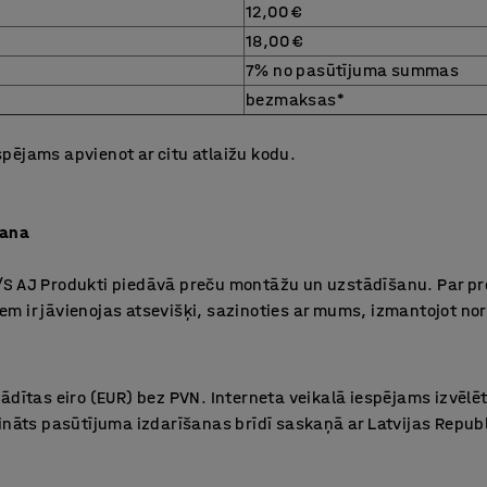
12,00 €
18,00 €
7% no pasūtījuma summas
bezmaksas*
pējams apvienot ar citu atlaižu kodu.
šana
/S AJ Produkti piedāvā preču montāžu un uzstādīšanu. Par p
m ir jāvienojas atsevišķi, sazinoties ar mums, izmantojot no
ādītas eiro (EUR) bez PVN. Interneta veikalā iespējams izvēlē
ķināts pasūtījuma izdarīšanas brīdī saskaņā ar Latvijas Repu