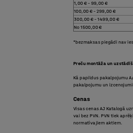
1,00 € – 99,00 €
100,00 € – 299,00 €
300,00 € – 1499,00 €
No 1500,00 €
*bezmaksas piegādi nav ies
Preču montāža un uzstādī
Kā papildus pakalpojumu A
pakalpojumu un izcenojumie
Cenas
Visas cenas AJ Katalogā uzr
vai bez PVN. PVN tiek aprē
normatīvajiem aktiem.