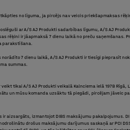
 atkāpties no līguma, ja pircējs nav veicis priekšapmaksas rēķ
noslēguši ar A/S AJ Produkti sadarbības līgumu, A/S AJ Produk
s rēķini ir jāapmaksā 7 dienu laikā no preču saņemšanas. 
a parakstīšana.
norādīto 7 dienu laikā, A/S AJ Produkti ir tiesīgi pieprasīt 
juma summas.
 veikt tikai A/S AJ Produkti veikalā Kalnciema ielā 197B Rīgā,
rinātu un mūsu komanda uzsāktu tā piegādi, pircējam jāveic 
 ir aizsargāts, izmantojot DIBS maksājumu pakalpojumus. DIB
i nodrošinātu drošus maksājumu darījumus saskaņā ar PCI DSS