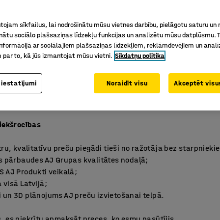
ojam sīkfailus, lai nodrošinātu mūsu vietnes darbību, pielāgotu saturu un
inātu sociālo plašsaziņas līdzekļu funkcijas un analizētu mūsu datplūsmu. 
nformācijā ar sociālajiem plašsaziņas līdzekļiem, reklāmdevējiem un analī
iks nosūtīts uz Tavu norādīto e-pasta adresi darba dienās no
 par to, kā jūs izmantojat mūsu vietni.
Sīkdatņu politika
 veikšanas brīža vai nākošā darba dienā pēc brīvdienām un/
ašuma tiesības uz precēm līdz brīdim, kad A/S AJ Produkti b
 iestatījumi
Noraidīt visu
Akceptēt visus
to rēķinu.
riekšrocības
ru, kvalitatīvu preču piegādi tieši no ražotāja bez starpnieki
es pārbaudes AJ Grupas kvalitātes nodaļā;
S AJ Produkti veikalā;
visā Latvijā;
 un 3D plānojums AJ preču izvietošanai telpā.
, es piekrītu apmaksāt preces, ko esmu pasūtījis.