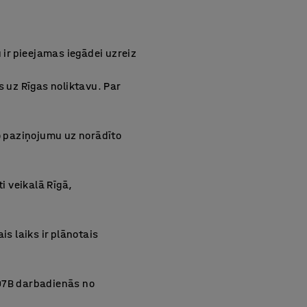
 ir pieejamas iegādei uzreiz
s uz Rīgas noliktavu. Par
to paziņojumu uz norādīto
i veikalā Rīgā,
is laiks ir plānotais
197B darbadienās no