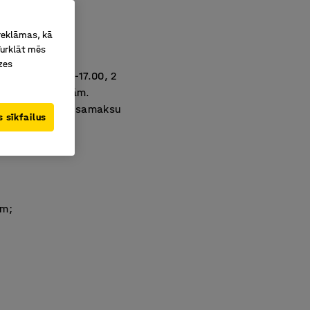
 reklāmas, kā
Turklāt mēs
zes
 pulksten 8.30-17.00, 2
vai svētku dienām.
ūs saņēmis pilnu samaksu
 sīkfailus
em;