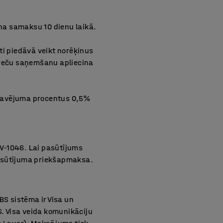
ina samaksu 10 dienu laikā.
ti piedāvā veikt norēķinus
Preču saņemšanu apliecina
nokavējuma procentus 0,5%
 LV-1046. Lai pasūtījums
pasūtījuma priekšapmaksa.
S sistēma ir Visa un
. Visa veida komunikāciju