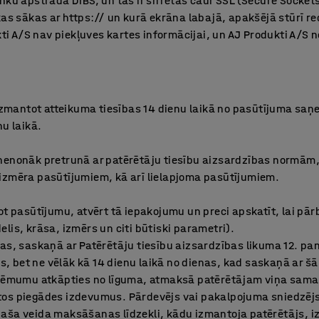
nku apstrādā DIBS, un tās ir šifrētas caur SSL (Secure Socke
kas sākas ar https:// un kurā ekrāna labajā, apakšējā stūrī r
kti A/S nav piekļuves kartes informācijai, un AJ Produkti A/S n
r izmantot atteikuma tiesības 14 dienu laikā no pasūtījuma s
nu laikā.
nenonāk pretrunā ar patērētāju tiesību aizsardzības normām,
izmēra pasūtījumiem, kā arī lielapjoma pasūtījumiem.
ot pasūtījumu, atvērt tā iepakojumu un preci apskatīt, lai pārb
lis, krāsa, izmērs un citi būtiski parametri).
as, saskaņā ar Patērētāju tiesību aizsardzības likuma 12. pa
 bet ne vēlāk kā 14 dienu laikā no dienas, kad saskaņā ar šā
a lēmumu atkāpties no līguma, atmaksā patērētājam viņa sam
tos piegādes izdevumus. Pārdevējs vai pakalpojuma sniedzē
aša veida maksāšanas līdzekli, kādu izmantoja patērētājs, 