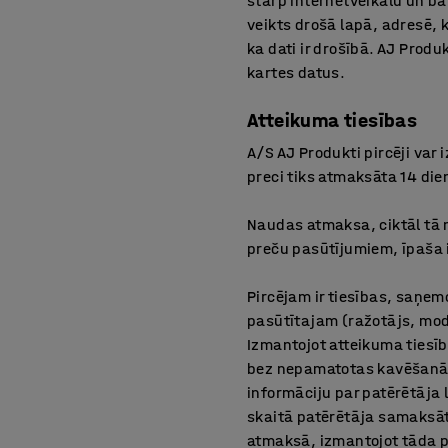
starp internetveikalu un ba
veikts drošā lapā, adresē, 
ka dati ir drošībā. AJ Produ
kartes datus.
Atteikuma tiesības
A/S AJ Produkti pircēji va
preci tiks atmaksāta 14 die
Naudas atmaksa, ciktāl tā 
preču pasūtījumiem, īpaša 
Pircējam ir tiesības, saņem
pasūtītajam (ražotājs, mode
Izmantojot atteikuma tiesīb
bez nepamatotas kavēšanās,
informāciju par patērētāj
skaitā patērētāja samaksā
atmaksā, izmantojot tāda p