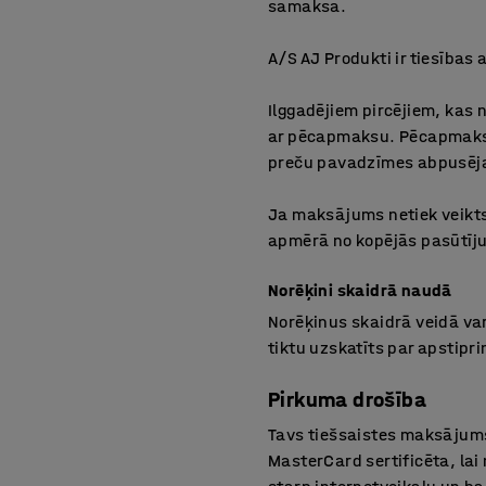
samaksa.
A/S AJ Produkti ir tiesības
Ilggadējiem pircējiem, kas 
ar pēcapmaksu. Pēcapmaksa
preču pavadzīmes abpusēj
Ja maksājums netiek veikts 
apmērā no kopējās pasūtī
Norēķini skaidrā naudā
Norēķinus skaidrā veidā var
tiktu uzskatīts par apstip
Pirkuma drošība
Tavs tiešsaistes maksājums
MasterCard sertificēta, la