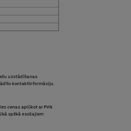
reču uzstādīšanas
rādīto kontaktinformāciju.
ties cenas aplūkot ar PVN
blikā spēkā esošajiem