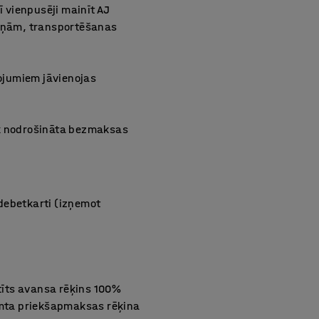
ī vienpusēji mainīt AJ
maiņām, transportēšanas
ojumiem jāvienojas
ek nodrošināta bezmaksas
debetkarti (izņemot
tīts avansa rēķins 100%
emta priekšapmaksas rēķina