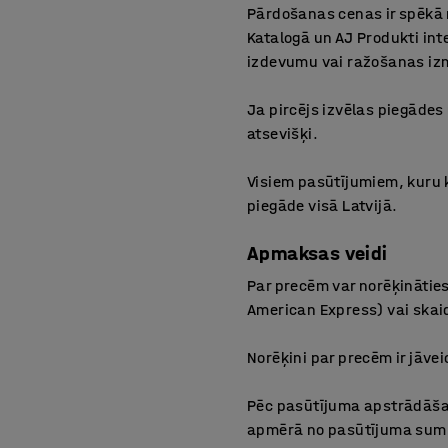
Pārdošanas cenas ir spēkā no
Katalogā un AJ Produkti in
izdevumu vai ražošanas i
Ja pircējs izvēlas piegāde
atsevišķi.
Visiem pasūtījumiem, kuru 
piegāde visā Latvijā.
Apmaksas veidi
Par precēm var norēķinātie
American Express) vai skai
Norēķini par precēm ir jāv
Pēc pasūtījuma apstrādāšan
apmērā no pasūtījuma summ