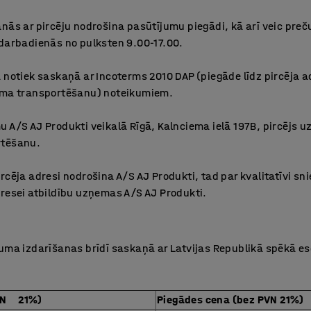
nās ar pircēju nodrošina pasūtījumu piegādi, kā arī veic pre
 darbadienās no pulksten 9.00-17.00.
 notiek saskaņā ar Incoterms 2010 DAP (piegāde līdz pircēja ad
juma transportēšanu) noteikumiem.
 A/S AJ Produkti veikalā Rīgā, Kalnciema ielā 197B, pircējs u
rtēšanu.
rcēja adresi nodrošina A/S AJ Produkti, tad par kvalitatīvi s
dresei atbildību uzņemas A/S AJ Produkti.
juma izdarīšanas brīdī saskaņā ar Latvijas Republikā spēkā 
PVN 21%)
Piegādes cena (bez PVN 21%)