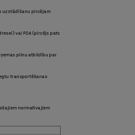
ču uzstādīšanu pircējam
resei) vai FCA (pircējs pats
zņemas pilnu atbildību par
niegtu transportēšanas
esošajiem normatīvajiem