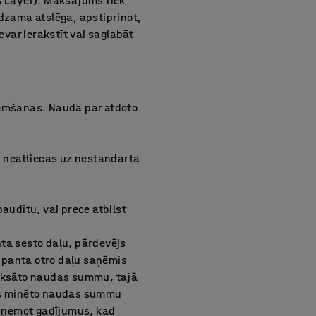
ts Layer). Maksājums tiek
edzama atslēga, apstiprinot,
evar ierakstīt vai saglabāt
aņemšanas. Nauda par atdoto
 neattiecas uz nestandarta
audītu, vai prece atbilst
nta sesto daļu, pārdevējs
 panta otro daļu saņēmis
aksāto naudas summu, tajā
js minēto naudas summu
izņemot gadījumus, kad