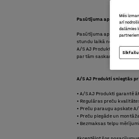
Mēs izmant
Pasūtījuma apstiprinājums
arī nodroš
dalāmies i
Pasūtījuma apstiprinājums t
partneriem
stundu laikā no pasūtījuma
A/S AJ Produkti saglabā īp
Sīkfailu
par tām saskaņā ar izrakstī
A/S AJ Produkti sniegtās p
• A/S AJ Produkti garantē āt
• Regulāras preču kvalitāt
• Preču paraugu apskate A/
• Preču piegāde un montāža 
• Bezmaksas telpu mērījumi
Akceptējot šos nosacījumus