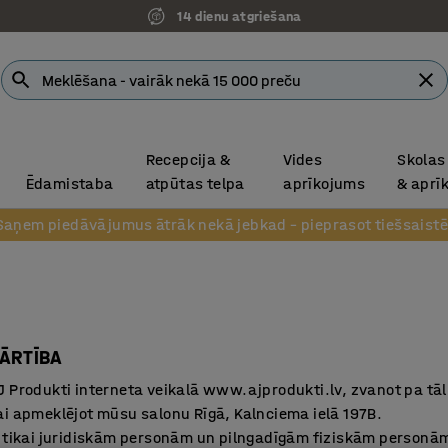
14 dienu atgriešana
Recepcija &
Vides
Skolas
Ēdamistaba
atpūtas telpa
aprīkojums
& aprī
Saņem piedāvājumus ātrāk nekā jebkad – pieprasot tiešsaistē
ĀRTĪBA
 Produkti interneta veikalā www.ajprodukti.lv, zvanot pa tālr.
i apmeklējot mūsu salonu Rīgā, Kalnciema ielā 197B.
s tikai juridiskām personām un pilngadīgām fiziskām personām