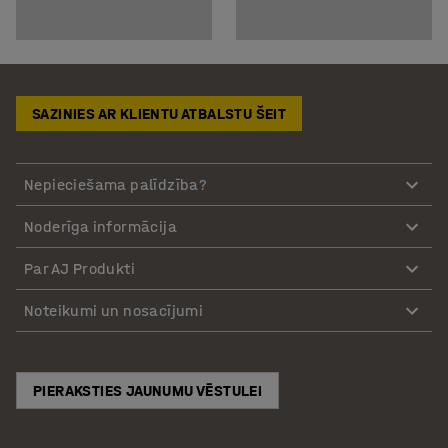
SAZINIES AR KLIENTU ATBALSTU ŠEIT
Nepieciešama palīdzība?
Noderīga informācija
Par AJ Produkti
Noteikumi un nosacījumi
PIERAKSTIES JAUNUMU VĒSTULEI