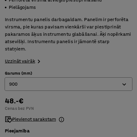
Pielāgojams
Instrumentu panelis darbagaldam. Panelim ir perforēta
virsma, pie kuras pavisam vienkārši var piestiprināt
pakaramos āķus instrumentu glabāšanai. Āķi nopērkami
atsevišķi. Instrumentu panelis ir jāmontē starp
statņiem.
Uzzināt vairāk
Garums (mm)
900
48.-€
670
Cenas bez PVN
900
Pievienot sarakstam
Pieejamība