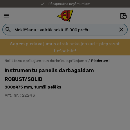
Pēcapmaksa uzņēmumiem
Saņem piedāvājumus ātrāk nekā jebkad – pieprasot
tiešsaistē!
Noliktavu aprīkojums un darbnīcu aprīkojums
Piederumi
Instrumentu panelis darbagaldam
ROBUST/SOLID
900x475 mm, tumši pelēks
Art. nr.
:
22243