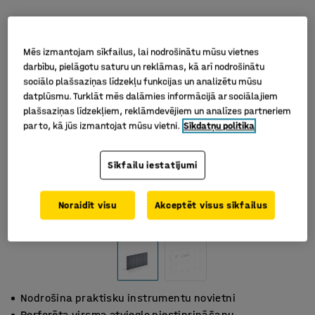
Mēs izmantojam sīkfailus, lai nodrošinātu mūsu vietnes
darbību, pielāgotu saturu un reklāmas, kā arī nodrošinātu
sociālo plašsaziņas līdzekļu funkcijas un analizētu mūsu
datplūsmu. Turklāt mēs dalāmies informācijā ar sociālajiem
plašsaziņas līdzekļiem, reklāmdevējiem un analīzes partneriem
par to, kā jūs izmantojat mūsu vietni.
Sīkdatņu politika
Sīkfailu iestatījumi
Noraidīt visu
Akceptēt visus sīkfailus
Nodrošina praktisku instrumentu novietni
Perforēta virsma atvieglo piestiprināšanu