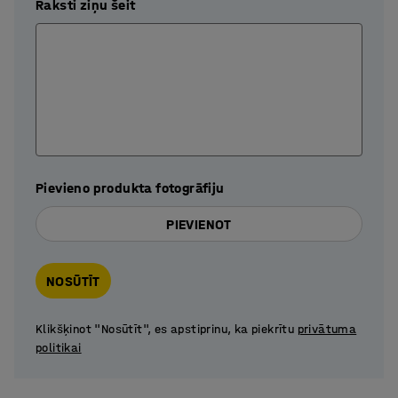
Raksti ziņu šeit
Pievieno produkta fotogrāfiju
PIEVIENOT
NOSŪTĪT
Klikšķinot "Nosūtīt", es apstiprinu, ka piekrītu
privātuma
politikai