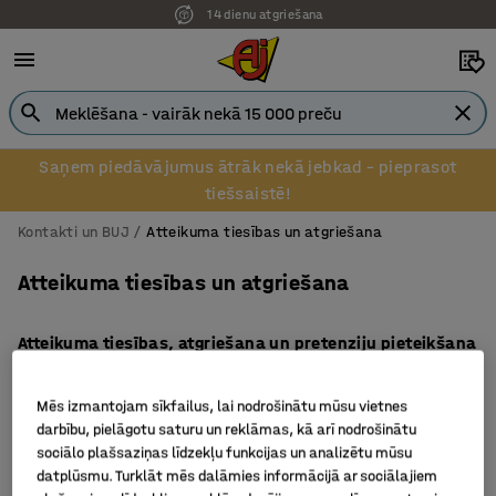
14 dienu atgriešana
Saņem piedāvājumus ātrāk nekā jebkad – pieprasot
tiešsaistē!
Kontakti un BUJ
Atteikuma tiesības un atgriešana
Atteikuma tiesības un atgriešana
Atteikuma tiesības, atgriešana un pretenziju pieteikšana
Ja vēlies izmantot atteikuma tiesības, atgriezt preci vai
pieteikt preces bojājumu, defektu vai citu kvalitātes
Mēs izmantojam sīkfailus, lai nodrošinātu mūsu vietnes
neatbilstību, lūdzu, aizpildi zemāk esošo veidlapu.
darbību, pielāgotu saturu un reklāmas, kā arī nodrošinātu
sociālo plašsaziņas līdzekļu funkcijas un analizētu mūsu
datplūsmu. Turklāt mēs dalāmies informācijā ar sociālajiem
Visiem AJ Produkti klientiem ir tiesības 14 dienu laikā no