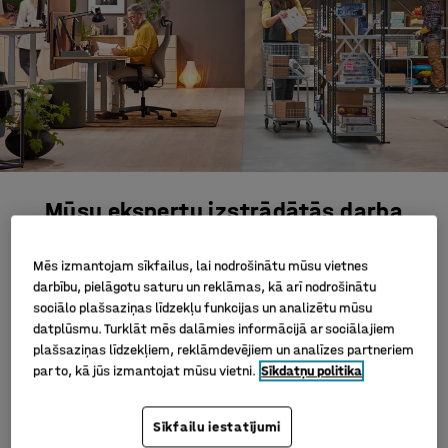
Mūsu ekspertu izstrādātās darba
vietu koncepcijas
Mēs izmantojam sīkfailus, lai nodrošinātu mūsu vietnes
darbību, pielāgotu saturu un reklāmas, kā arī nodrošinātu
Mēs strādājam, lai ikviens savā darbā justos labi. Tāpēc
sociālo plašsaziņas līdzekļu funkcijas un analizētu mūsu
piedāvājam interjera dizaina risinājumus visām darba
datplūsmu. Turklāt mēs dalāmies informācijā ar sociālajiem
telpām – birojam, darbnīcai, noliktavai, ēdamistabai,
plašsaziņas līdzekļiem, reklāmdevējiem un analīzes partneriem
atpūtas telpai, un pat ģērbtuvei! Mūsu eksperti ir
par to, kā jūs izmantojat mūsu vietni.
Sīkdatņu politika
izstrādājuši visaptverošas koncepcijas, kas palīdzēs
viegli atrast optimālo interjera risinājumu tavai darba
Sīkfailu iestatījumi
vietai. Atklāj mūsu gatavās koncepcijas, iedvesmojies un