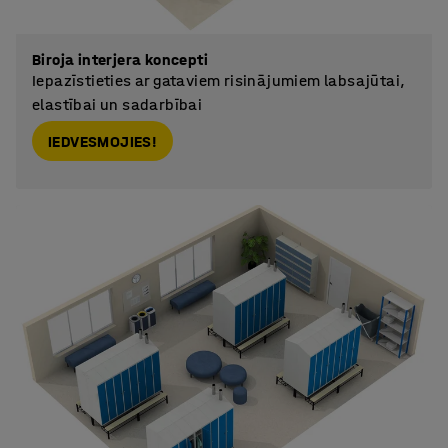
Biroja interjera koncepti
Iepazīstieties ar gataviem risinājumiem labsajūtai,
elastībai un sadarbībai
IEDVESMOJIES!