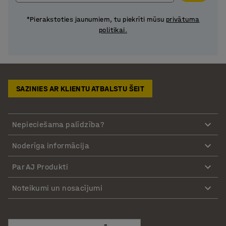
*Pierakstoties jaunumiem, tu piekrīti mūsu
privātuma
politikai.
SAZINIES AR KLIENTU ATBALSTU ŠEIT
Nepieciešama palīdzība?
Noderīga informācija
Par AJ Produkti
Noteikumi un nosacījumi