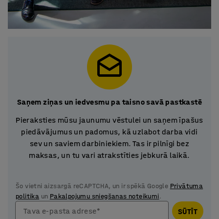
Saņem ziņas un iedvesmu pa taisno savā pastkastē
Pieraksties mūsu jaunumu vēstulei un saņem īpašus
piedāvājumus un padomus, kā uzlabot darba vidi
sev un saviem darbiniekiem. Tas ir pilnīgi bez
maksas, un tu vari atrakstīties jebkurā laikā.
Šo vietni aizsargā reCAPTCHA, un ir spēkā Google
Privātuma
politika
un
Pakalpojumu sniegšanas noteikumi
.
Tava e-pasta adrese*
SŪTĪT