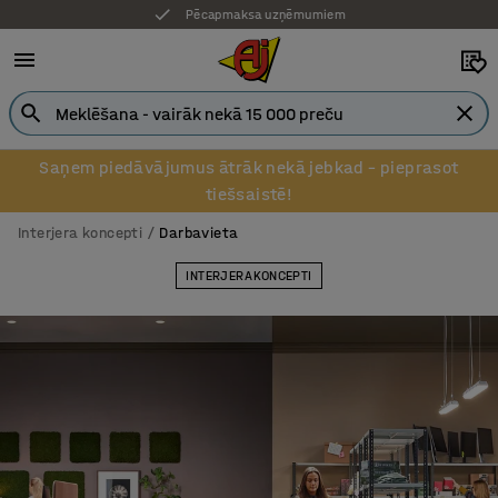
Pēcapmaksa uzņēmumiem
Saņem piedāvājumus ātrāk nekā jebkad – pieprasot
tiešsaistē!
Interjera koncepti
Darbavieta
INTERJERA KONCEPTI