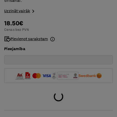
tīrīšanai.
Uzzināt vairāk
18.50€
Cenas bez PVN
Pievienot sarakstam
Pieejamība