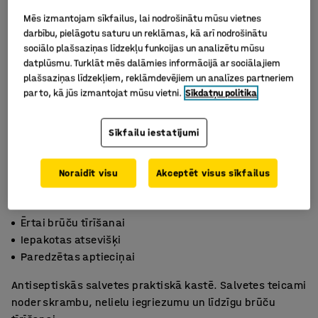
Mēs izmantojam sīkfailus, lai nodrošinātu mūsu vietnes
darbību, pielāgotu saturu un reklāmas, kā arī nodrošinātu
sociālo plašsaziņas līdzekļu funkcijas un analizētu mūsu
datplūsmu. Turklāt mēs dalāmies informācijā ar sociālajiem
plašsaziņas līdzekļiem, reklāmdevējiem un analīzes partneriem
par to, kā jūs izmantojat mūsu vietni.
Sīkdatņu politika
Sīkfailu iestatījumi
Noraidīt visu
Akceptēt visus sīkfailus
Ērtai brūču tīrīšanai
Iepakotas atsevišķi
Paredzētas aptieciņai
Antiseptiskās salvetes praktiskā kastē. Salvetes teicami
noder skrambu, nelielu iegriezumu un līdzīgu brūču