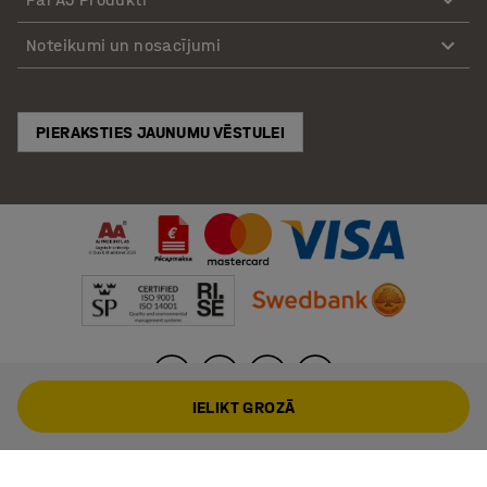
Noteikumi un nosacījumi
PIERAKSTIES JAUNUMU VĒSTULEI
IELIKT GROZĀ