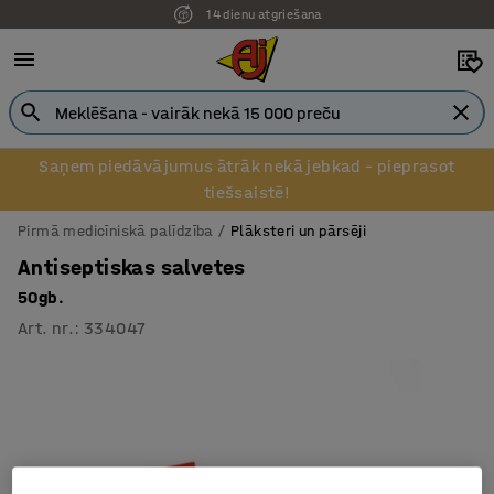
14 dienu atgriešana
Saņem piedāvājumus ātrāk nekā jebkad – pieprasot
tiešsaistē!
Pirmā medicīniskā palīdzība
Plāksteri un pārsēji
Antiseptiskas salvetes
50gb.
Art. nr.
:
334047