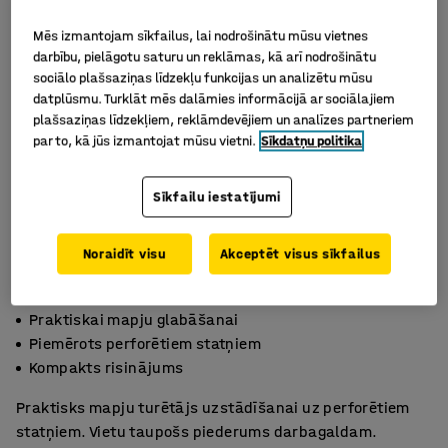
Mēs izmantojam sīkfailus, lai nodrošinātu mūsu vietnes
darbību, pielāgotu saturu un reklāmas, kā arī nodrošinātu
sociālo plašsaziņas līdzekļu funkcijas un analizētu mūsu
datplūsmu. Turklāt mēs dalāmies informācijā ar sociālajiem
plašsaziņas līdzekļiem, reklāmdevējiem un analīzes partneriem
par to, kā jūs izmantojat mūsu vietni.
Sīkdatņu politika
Sīkfailu iestatījumi
Noraidīt visu
Akceptēt visus sīkfailus
Praktiskai mapju glabāšanai
Piemērots perforētiem statņiem
Kompakts risinājums
Praktisks mapju turētājs uzstādīšanai uz perforētiem
statņiem. Vietu taupošs piederums darbagaldam.