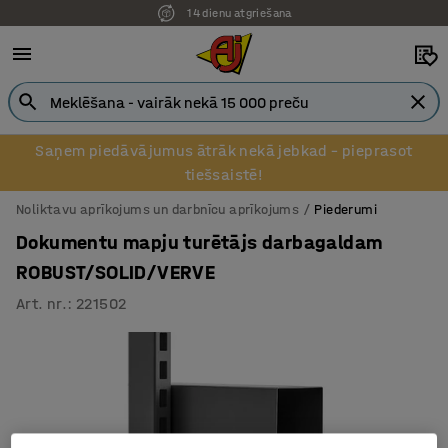
14 dienu atgriešana
Saņem piedāvājumus ātrāk nekā jebkad – pieprasot
tiešsaistē!
Noliktavu aprīkojums un darbnīcu aprīkojums
Piederumi
Dokumentu mapju turētājs darbagaldam
ROBUST/SOLID/VERVE
Art. nr.
:
221502