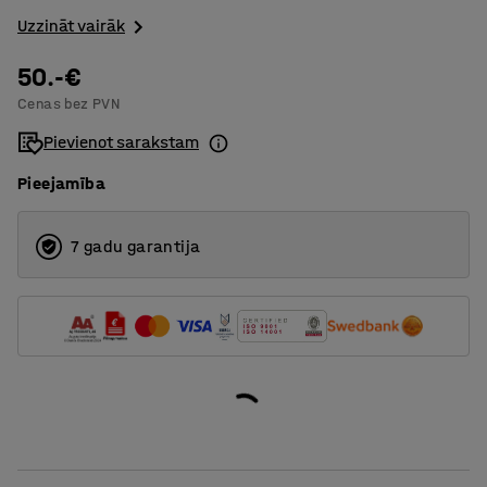
Uzzināt vairāk
50.-€
Cenas bez PVN
Pievienot sarakstam
Pieejamība
7 gadu garantija