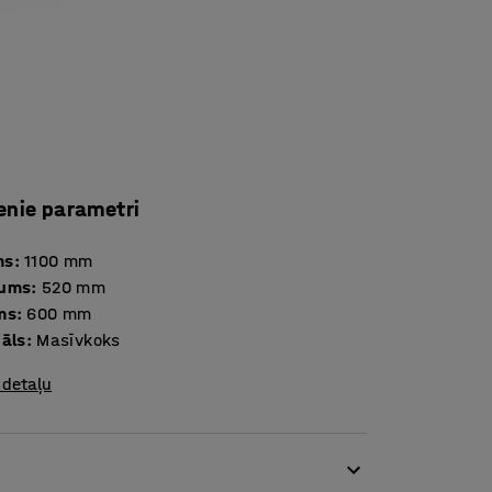
enie parametri
ms
:
1100
mm
tums
:
520
mm
ms
:
600
mm
iāls
:
Masīvkoks
 detaļu