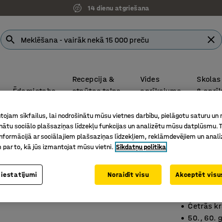
14 dienu atgriešana
Recepcija &
Vides
Skolas
Ēdamistaba
atpūtas telpa
aprīkojums
& aprī
Saņem piedāvājumus ātrāk nekā jebkad – pieprasot tiešsaistē
ojam sīkfailus, lai nodrošinātu mūsu vietnes darbību, pielāgotu saturu un
inātu sociālo plašsaziņas līdzekļu funkcijas un analizētu mūsu datplūsmu. 
fijas galdiņi
nformācijā ar sociālajiem plašsaziņas līdzekļiem, reklāmdevējiem un analī
 par to, kā jūs izmantojat mūsu vietni.
Sīkdatņu politika
Kafijas
1100x60
 iestatījumi
Noraidīt visu
Akceptēt visus
Art. nr.
:
35
Četrās k
50., 60. 