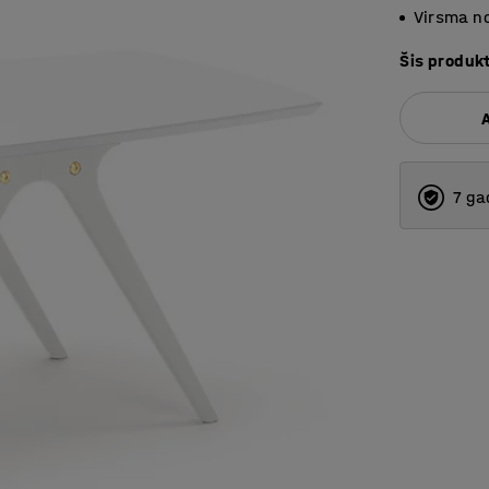
Virsma no
Šis produk
7 ga