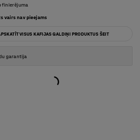
 finierējuma
ts vairs nav pieejams
APSKATĪT VISUS KAFIJAS GALDIŅI PRODUKTUS ŠEIT
du garantija