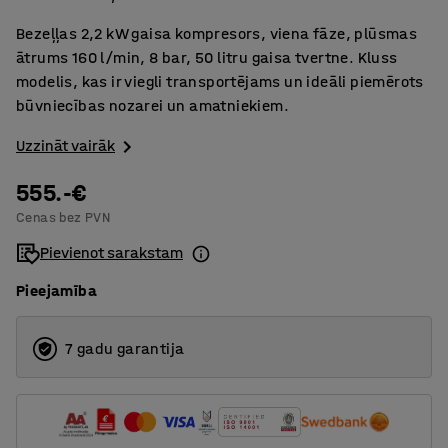
Bezeļļas 2,2 kW gaisa kompresors, viena fāze, plūsmas
ātrums 160 l/min, 8 bar, 50 litru gaisa tvertne. Kluss
modelis, kas ir viegli transportējams un ideāli piemērots
būvniecības nozarei un amatniekiem.
Uzzināt vairāk
555.-€
Cenas bez PVN
Pievienot sarakstam
Pieejamība
7 gadu garantija