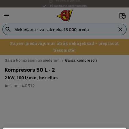
Pēcapmaksa uzņēmumiem
Saņem piedāvājumus ātrāk nekā jebkad – pieprasot
tiešsaistē!
Gaisa kompresori un piederumi
Gaisa kompresori
Kompresors 50 L - 2
2 kW, 160 l/min, bez eļļas
Art. nr.
:
40312