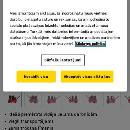
Mēs izmantojam sīkfailus, lai nodrošinātu mūsu vietnes
darbību, pielāgotu saturu un reklāmas, kā arī nodrošinātu
sociālo plašsaziņas līdzekļu funkcijas un analizētu mūsu
datplūsmu. Turklāt mēs dalāmies informācijā ar sociālajiem
plašsaziņas līdzekļiem, reklāmdevējiem un analīzes partneriem
par to, kā jūs izmantojat mūsu vietni.
Sīkdatņu politika
Sīkfailu iestatījumi
Noraidīt visu
Akceptēt visus sīkfailus
Ideāli piemērots vidēja lieluma darbnīcām
Viegli transportējams
Zems trokšņa līmenis