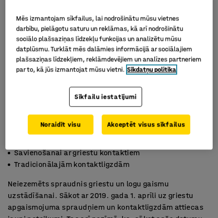
Mēs izmantojam sīkfailus, lai nodrošinātu mūsu vietnes
darbību, pielāgotu saturu un reklāmas, kā arī nodrošinātu
sociālo plašsaziņas līdzekļu funkcijas un analizētu mūsu
datplūsmu. Turklāt mēs dalāmies informācijā ar sociālajiem
plašsaziņas līdzekļiem, reklāmdevējiem un analīzes partneriem
par to, kā jūs izmantojat mūsu vietni.
Sīkdatņu politika
Sīkfailu iestatījumi
Noraidīt visu
Akceptēt visus sīkfailus
Griestu lampu uzstādīšanai
Savienošanai ar griestu kontaktiem
Tradicionālajām kontaktligzdām
Neiezemēts spraudnis griestu un logu gaismu
uzstādīšanai. Sākot ar 2019. gada 1. aprīli uz griestu
apgaismojuma spraudņiem un kontaktligzdām attiecas