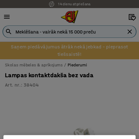
14 dienu atgriešana
Saņem piedāvājumus ātrāk nekā jebkad – pieprasot
tiešsaistē!
Skolas mēbeles & aprīkojums
Piederumi
Lampas kontaktdakša bez vada
Art. nr.
:
38404