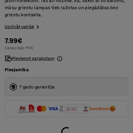
jauni noteikumi. Tas arī nozīmē, ka, sākot ar šo datumu,
mūsu griestu lampas tiek ražotas un piegādātas bez
griestu kontakta.
Uzzināt vairāk
7.99€
Cenas bez PVN
Pievienot sarakstam
Pieejamība
7 gadu garantija