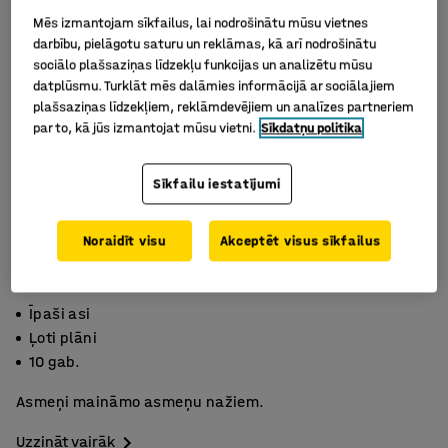
Mēs izmantojam sīkfailus, lai nodrošinātu mūsu vietnes
darbību, pielāgotu saturu un reklāmas, kā arī nodrošinātu
sociālo plašsaziņas līdzekļu funkcijas un analizētu mūsu
datplūsmu. Turklāt mēs dalāmies informācijā ar sociālajiem
plašsaziņas līdzekļiem, reklāmdevējiem un analīzes partneriem
par to, kā jūs izmantojat mūsu vietni.
Sīkdatņu politika
Sīkfailu iestatījumi
Noraidīt visu
Akceptēt visus sīkfailus
Īpaši asi
Ļoti plāni
10 gab.
Asmeņi maināmo asmeņu nažiem.
Uzzināt vairāk