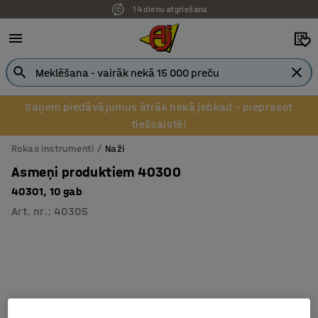
14 dienu atgriešana
Saņem piedāvājumus ātrāk nekā jebkad – pieprasot
tiešsaistē!
Rokas instrumenti
Naži
Asmeņi produktiem 40300
40301, 10 gab
Art. nr.
:
40305