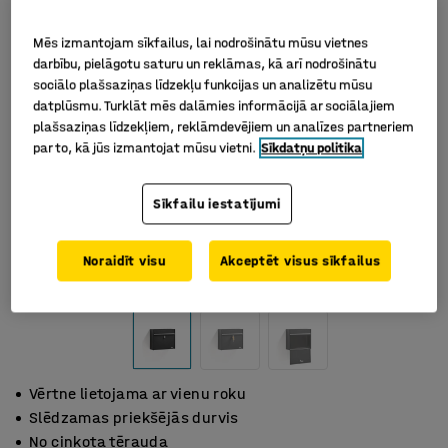
Mēs izmantojam sīkfailus, lai nodrošinātu mūsu vietnes
darbību, pielāgotu saturu un reklāmas, kā arī nodrošinātu
sociālo plašsaziņas līdzekļu funkcijas un analizētu mūsu
datplūsmu. Turklāt mēs dalāmies informācijā ar sociālajiem
plašsaziņas līdzekļiem, reklāmdevējiem un analīzes partneriem
par to, kā jūs izmantojat mūsu vietni.
Sīkdatņu politika
Sīkfailu iestatījumi
Noraidīt visu
Akceptēt visus sīkfailus
Vērtne lietojama ar vienu roku
Slēdzamas priekšējās durvis
No cinkota tērauda