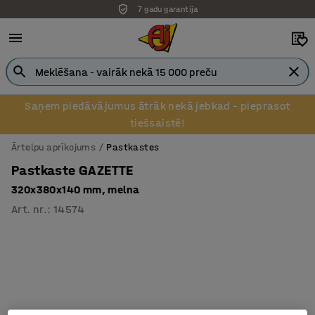
7 gadu garantija
Saņem piedāvājumus ātrāk nekā jebkad – pieprasot
tiešsaistē!
Ārtelpu aprīkojums
Pastkastes
Pastkaste GAZETTE
320x380x140 mm, melna
Art. nr.
:
14574