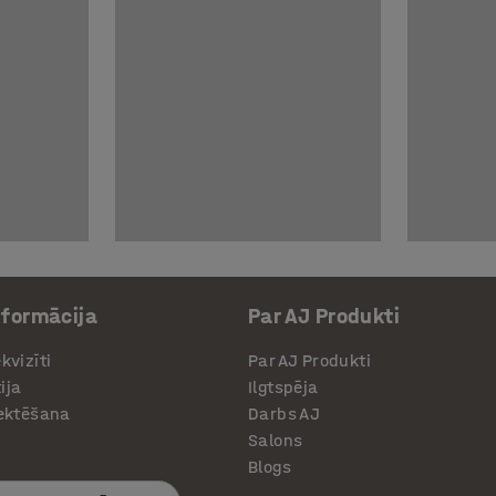
nformācija
Par AJ Produkti
kvizīti
Par AJ Produkti
ija
Ilgtspēja
jektēšana
Darbs AJ
Salons
Blogs