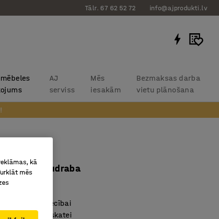
Tālr. 67 62 52 72
info@ajprodukti.lv
 mēbeles
AJ
Mēs
Bezmaksas darba
kojums
serviss
iesakām
vietu plānošana
!
rozs
 reklāmas, kā
x460mm, sudraba
Turklāt mēs
zes
138
s mazumtirzniecībai
izvietošana apskatei