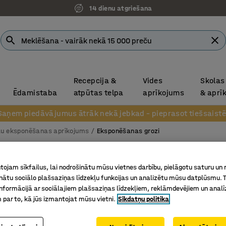
14 dienu atgriešana
Recepcija &
Vides
Skolas
Ēdamistaba
atpūtas telpa
aprīkojums
& aprī
Saņem piedāvājumus ātrāk nekā jebkad – pieprasot tiešsaistē
lu eksponēšanas aprīkojums
Eksponēšanas grozi
Preču g
ojam sīkfailus, lai nodrošinātu mūsu vietnes darbību, pielāgotu saturu un
790x440
inātu sociālo plašsaziņas līdzekļu funkcijas un analizētu mūsu datplūsmu. 
nformācijā ar sociālajiem plašsaziņas līdzekļiem, reklāmdevējiem un analī
Art. nr.
:
20
 par to, kā jūs izmantojat mūsu vietni.
Sīkdatņu politika
Piemērot
Efektīva 