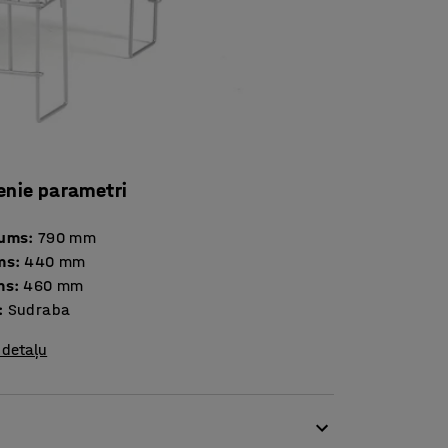
enie parametri
tums
:
790
mm
ms
:
440
mm
ms
:
460
mm
:
Sudraba
 detaļu