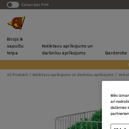
Cenas bez PVN
Birojs &
sapulču
Noliktavu aprīkojums un
telpa
darbnīcu aprīkojums
Garderobe
AJ Produkti
Noliktavu aprīkojums un darbnīcu aprīkojums
Veika
Mēs izmant
arī nodroš
dalāmies i
partneriem