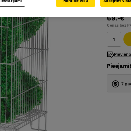
 iestatījumi
Noraidīt visu
Akceptēt visus
Telpas pl
69.-€
Cenas bez P
Pievien
Pieejamī
7 ga