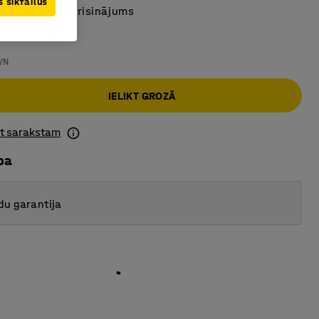
 sīkfailus
atības taupošs risinājums
VN
IELIKT GROZĀ
ot sarakstam
ba
du garantija