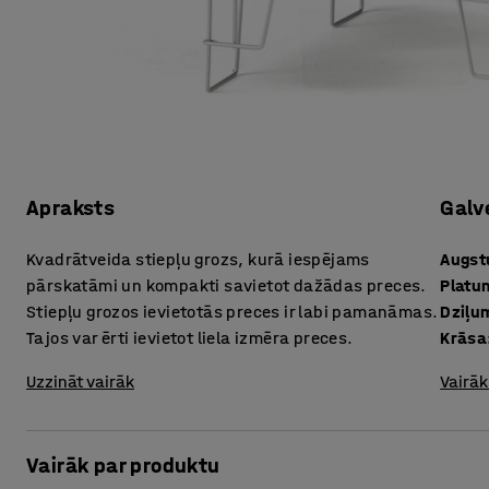
Apraksts
Galv
Kvadrātveida stiepļu grozs, kurā iespējams
Augs
pārskatāmi un kompakti savietot dažādas preces.
Platu
Stiepļu grozos ievietotās preces ir labi pamanāmas.
Dziļu
Tajos var ērti ievietot liela izmēra preces.
Krāsa
Uzzināt vairāk
Vairāk
Vairāk par produktu