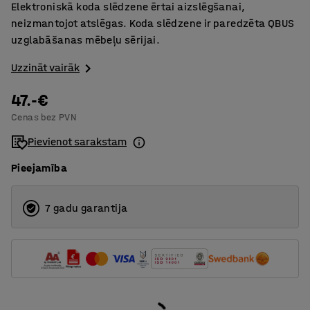
Elektroniskā koda slēdzene ērtai aizslēgšanai,
neizmantojot atslēgas. Koda slēdzene ir paredzēta QBUS
uzglabāšanas mēbeļu sērijai.
Uzzināt vairāk
47.-€
Cenas bez PVN
Pievienot sarakstam
Pieejamība
7 gadu garantija