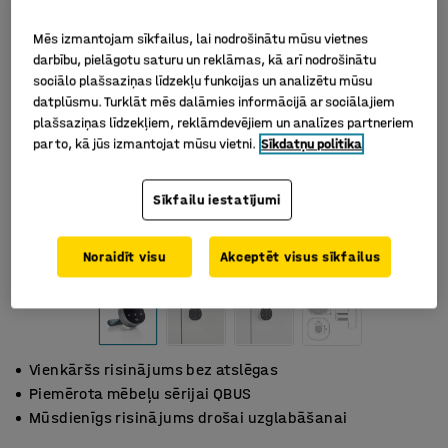
Mēs izmantojam sīkfailus, lai nodrošinātu mūsu vietnes
darbību, pielāgotu saturu un reklāmas, kā arī nodrošinātu
sociālo plašsaziņas līdzekļu funkcijas un analizētu mūsu
datplūsmu. Turklāt mēs dalāmies informācijā ar sociālajiem
plašsaziņas līdzekļiem, reklāmdevējiem un analīzes partneriem
par to, kā jūs izmantojat mūsu vietni.
Sīkdatņu politika
Sīkfailu iestatījumi
Noraidīt visu
Akceptēt visus sīkfailus
Vienkāršs risinājums bez atslēgas
Piemērota mēbeļu sērijai QBUS
Mūsdienīgs risinājums drošai uzglabāšanai