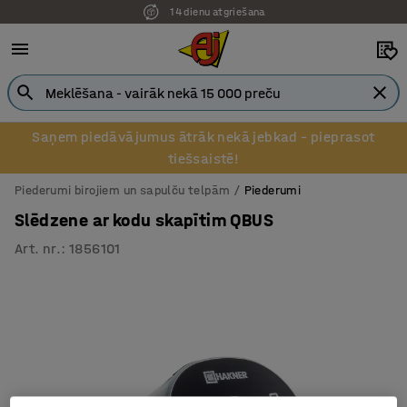
14 dienu atgriešana
Pēcapmaksa uzņēmumiem
Saņem piedāvājumus ātrāk nekā jebkad – pieprasot
tiešsaistē!
Piederumi birojiem un sapulču telpām
Piederumi
Slēdzene ar kodu skapītim QBUS
Art. nr.
:
1856101