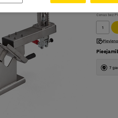
2 797.-
Cenas bez P
Pievien
Pieejamī
7 ga