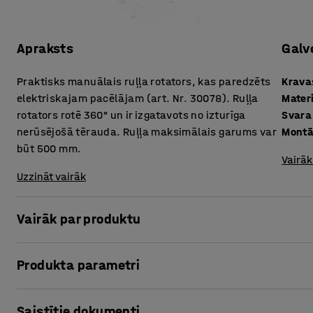
Apraksts
Galv
Praktisks manuālais ruļļa rotators, kas paredzēts
Kravas
elektriskajam pacēlājam (art. Nr. 30078). Ruļļa
Mater
rotators rotē 360° un ir izgatavots no izturīga
Svara
nerūsējošā tērauda. Ruļļa maksimālais garums var
Montā
būt 500 mm.
Vairāk
Uzzināt vairāk
Vairāk par produktu
Produkta parametri
Ērts un ļoti kvalitatīvs mūsu elektriskā kravu pacēlāja pi
Ruļļa rotatoram ir izplešanās funkcija, un tas ir piemērots
Kravas platība (gxp)
:
500
mm
Saistītie dokumenti