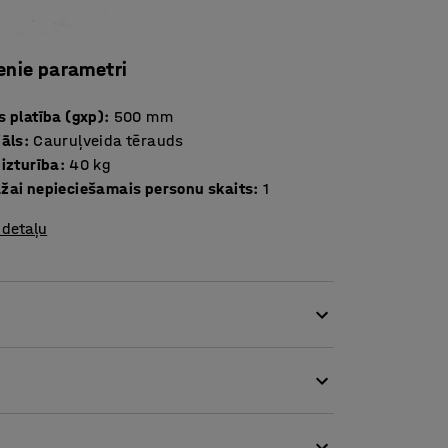
enie parametri
 platība (gxp)
:
500
mm
iāls
:
Cauruļveida tērauds
 izturība
:
40
kg
žai nepieciešamais personu skaits
:
1
 detaļu
ederums.
 ruļļiem ar iekšējo diametru 76 mm.