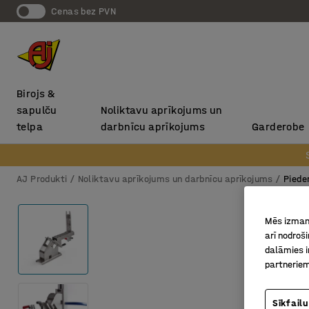
Cenas bez PVN
Birojs &
sapulču
Noliktavu aprīkojums un
telpa
darbnīcu aprīkojums
Garderobe
AJ Produkti
Noliktavu aprīkojums un darbnīcu aprīkojums
Piede
Mēs izmant
arī nodroš
dalāmies i
partneriem
Sīkfailu