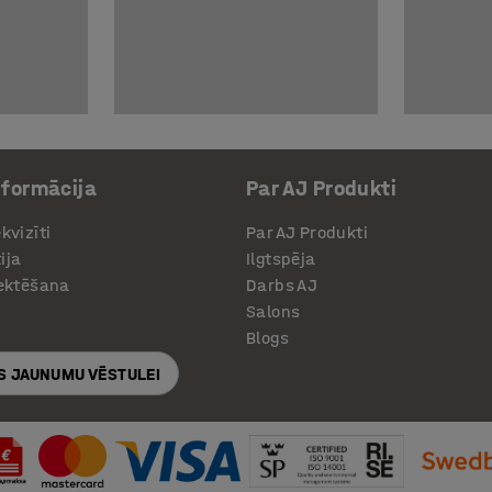
nformācija
Par AJ Produkti
kvizīti
Par AJ Produkti
ija
Ilgtspēja
jektēšana
Darbs AJ
Salons
Blogs
S JAUNUMU VĒSTULEI