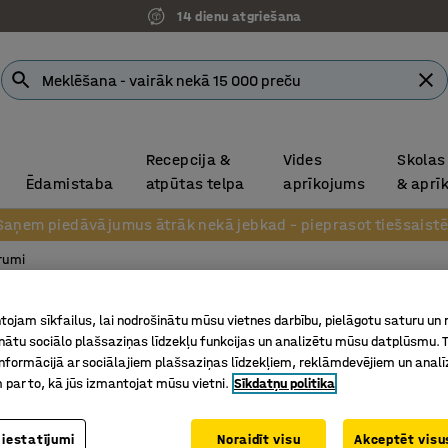
14 dienu atgriešana
Recepcija &
Vides
Skolas
Ēdamistaba
atpūtas telpa
aprīkojums
& aprī
Saņem piedāvājumus ātrāk nekā jebkad – pieprasot tiešsaistē
rumi
Spoles 
ojam sīkfailus, lai nodrošinātu mūsu vietnes darbību, pielāgotu saturu un
inātu sociālo plašsaziņas līdzekļu funkcijas un analizētu mūsu datplūsmu. 
Art. nr.
:
30
nformācijā ar sociālajiem plašsaziņas līdzekļiem, reklāmdevējiem un analī
 par to, kā jūs izmantojat mūsu vietni.
Sīkdatņu politika
No nerūs
Rotējams
Piemērot
 iestatījumi
Noraidīt visu
Akceptēt visus