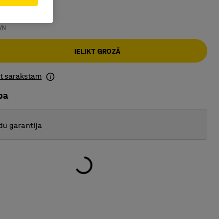
€
VN
IELIKT GROZĀ
ot sarakstam
ba
du garantija