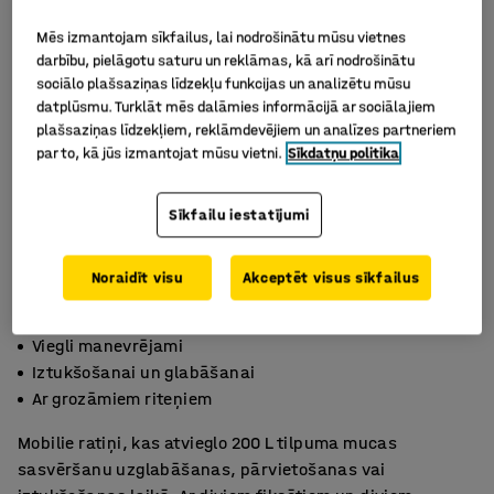
Mēs izmantojam sīkfailus, lai nodrošinātu mūsu vietnes
darbību, pielāgotu saturu un reklāmas, kā arī nodrošinātu
sociālo plašsaziņas līdzekļu funkcijas un analizētu mūsu
datplūsmu. Turklāt mēs dalāmies informācijā ar sociālajiem
plašsaziņas līdzekļiem, reklāmdevējiem un analīzes partneriem
par to, kā jūs izmantojat mūsu vietni.
Sīkdatņu politika
Sīkfailu iestatījumi
Noraidīt visu
Akceptēt visus sīkfailus
Viegli manevrējami
Iztukšošanai un glabāšanai
Ar grozāmiem riteņiem
Mobilie ratiņi, kas atvieglo 200 L tilpuma mucas
sasvēršanu uzglabāšanas, pārvietošanas vai