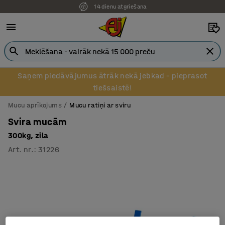
14 dienu atgriešana
Saņem piedāvājumus ātrāk nekā jebkad – pieprasot
tiešsaistē!
Mucu aprīkojums
Mucu ratiņi ar sviru
Svira mucām
300kg, zila
Art. nr.
:
31226