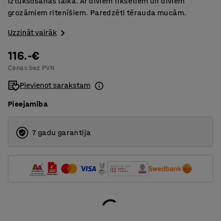
iztukšošanas laikā. Ar diviem fiksētiem un diviem
grozāmiem ritenīšiem. Paredzēti tērauda mucām.
Uzzināt vairāk
116.-€
Cenas bez PVN
Pievienot sarakstam
Pieejamība
7 gadu garantija