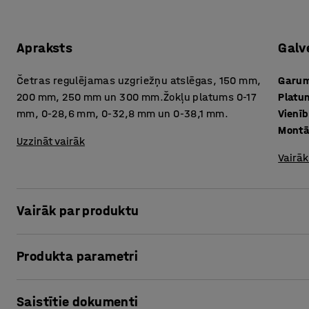
Apraksts
Galv
Četras regulējamas uzgriežņu atslēgas, 150 mm,
Garu
200 mm, 250 mm un 300 mm.Žokļu platums 0-17
Platu
mm, 0-28,6 mm, 0-32,8 mm un 0-38,1 mm.
Vienīb
Montā
Uzzināt vairāk
Vairāk
Vairāk par produktu
Instrumentu komplektā iekļautas četras augstas kvalitāt
Produkta parametri
Uzgriežņu atslēgas izgatavotas no cieta, hromēta vanādi
Tām ir regulējami žokļi, kas ļauj satvert visdažādāko izmē
Garums
:
400
mm
ISO 6787 standartiem.
Saistītie dokumenti
Platums
:
190
mm