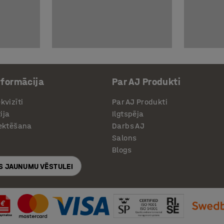
nformācija
Par AJ Produkti
kvizīti
Par AJ Produkti
ija
Ilgtspēja
jektēšana
Darbs AJ
Salons
Blogs
S JAUNUMU VĒSTULEI