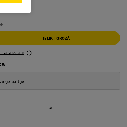
rklājums
VN
IELIKT GROZĀ
ot sarakstam
ba
du garantija