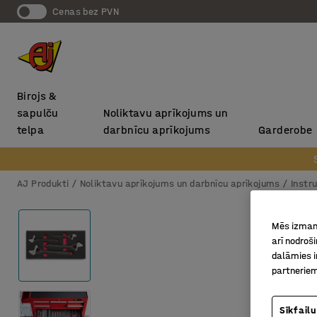
Cenas bez PVN
Birojs &
sapulču
Noliktavu aprīkojums un
telpa
darbnīcu aprīkojums
Garderobe
AJ Produkti
Noliktavu aprīkojums un darbnīcu aprīkojums
Instr
Mēs izmant
arī nodroš
dalāmies i
partneriem
Sīkfailu