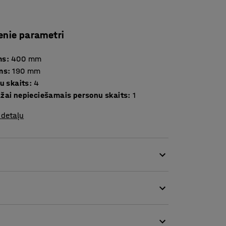
enie parametri
ms
:
400
mm
ms
:
190
mm
u skaits
:
4
žai nepieciešamais personu skaits
:
1
 detaļu
es dažādu izmēru uzgriežņu atslēgas.
ja tērauda ar melna oksidējuma pārklājumu.
ru bultskrūves un skrūves. Atbilst DIN 3117 un