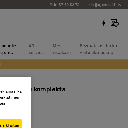
Tālr. 67 62 52 72
info@ajprodukti.lv
 mēbeles
AJ
Mēs
Bezmaksas darba
kojums
serviss
iesakām
vietu plānošana
!
ņu atslēgu komplekts
 reklāmas, kā
Turklāt mēs
zes
325
s
 sīkfailus
alitāte