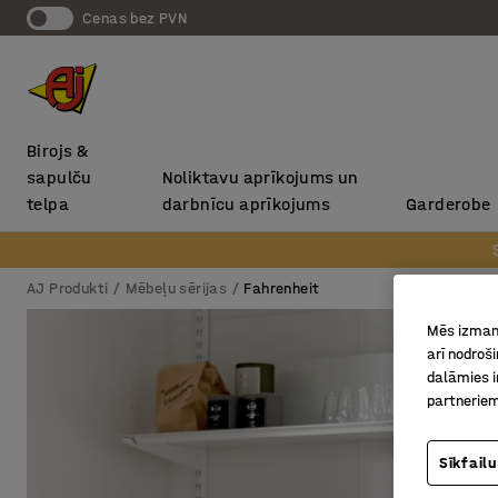
Cenas bez PVN
Birojs &
sapulču
Noliktavu aprīkojums un
telpa
darbnīcu aprīkojums
Garderobe
AJ Produkti
Mēbeļu sērijas
Fahrenheit
Mēs izmant
arī nodroš
dalāmies i
partneriem
Sīkfailu