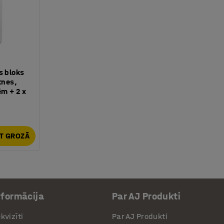
s bloks
tnes,
ēm + 2 x
KT GROZĀ
nformācija
Par AJ Produkti
kvizīti
Par AJ Produkti