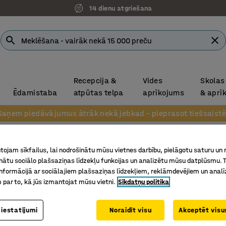
14 dienu atgriešana
Recepcija &
Vides
Skolas
Ēdamistaba
atpūtas telpa
aprīkojums
& aprī
Saņem piedāvājumus ātrāk nekā jebkad – pieprasot tiešsaistē
ojam sīkfailus, lai nodrošinātu mūsu vietnes darbību, pielāgotu saturu un
inātu sociālo plašsaziņas līdzekļu funkcijas un analizētu mūsu datplūsmu. 
nformācijā ar sociālajiem plašsaziņas līdzekļiem, reklāmdevējiem un analī
 par to, kā jūs izmantojat mūsu vietni.
Sīkdatņu politika
 iestatījumi
Noraidīt visu
Akceptēt visus