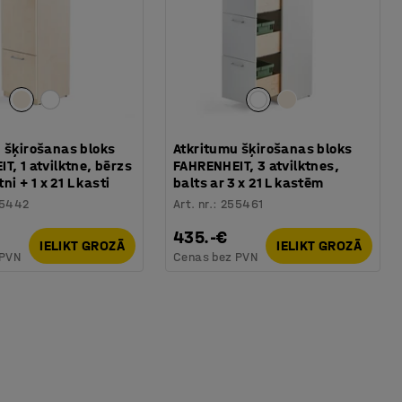
 šķirošanas bloks
Atkritumu šķirošanas bloks
T, 1 atvilktne, bērzs
FAHRENHEIT, 3 atvilktnes,
tni + 1 x 21 L kasti
balts ar 3 x 21 L kastēm
5442
Art. nr.
:
255461
435.-€
IELIKT GROZĀ
IELIKT GROZĀ
 PVN
Cenas bez PVN