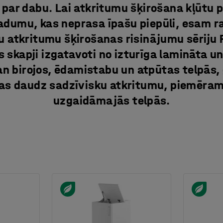
 par dabu. Lai atkritumu šķirošana kļūtu p
adumu, kas neprasa īpašu piepūli, esam ra
 atkritumu šķirošanas risinājumu sēriju 
 skapji izgatavoti no izturīga lamināta u
n birojos, ēdamistabu un atpūtas telpās, 
das daudz sadzīvisku atkritumu, piemēra
uzgaidāmajās telpās.