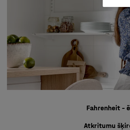
Fahrenheit – ē
Atkritumu šķir