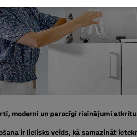
rti, moderni un parocīgi risinājumi atkri
ošana ir lielisks veids, kā samazināt ietek