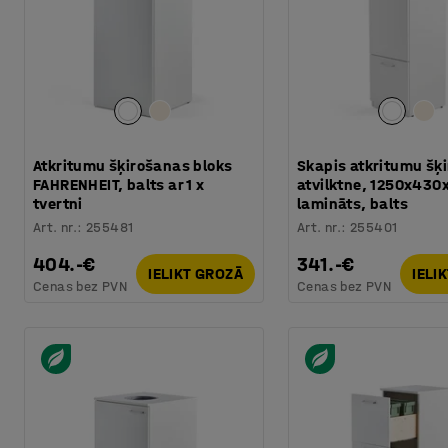
Atkritumu šķirošanas bloks
Skapis atkritumu šķi
FAHRENHEIT, balts ar 1 x
atvilktne, 1250x43
tvertni
lamināts, balts
Art. nr.
:
255481
Art. nr.
:
255401
404.-€
341.-€
IELIKT GROZĀ
IELI
Cenas bez PVN
Cenas bez PVN