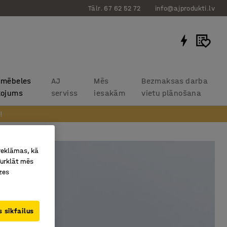
Tālr. 67 62 52 72
info@ajprodukti.lv
 mēbeles
AJ
Mēs
Bezmaksas darba
kojums
serviss
iesakām
vietu plānošana
!
 reklāmas, kā
Turklāt mēs
zes
 sīkfailus