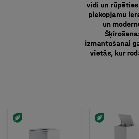
vidi un rūpēties
piekopjamu ier
un modernu
Šķirošanas
izmantošanai ga
vietās, kur ro