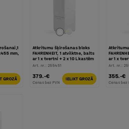
rošanai,1
Atkritumu šķirošanas bloks
Atkritumu
0x455 mm,
FAHRENHEIT, 1 atvilktne, balts
FAHRENHEI
ar 1 x tvertni + 2 x 10 L kastēm
ar 1 x tver
Art. nr.
:
255451
Art. nr.
:
25
379.-€
355.-€
KT GROZĀ
IELIKT GROZĀ
Cenas bez PVN
Cenas bez