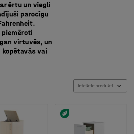
ar ērtu un viegli
dījuši parocīgu
Fahrenheit.
n piemēroti
gan virtuvēs, un
m kopētavās vai
Ieteiktie produkti