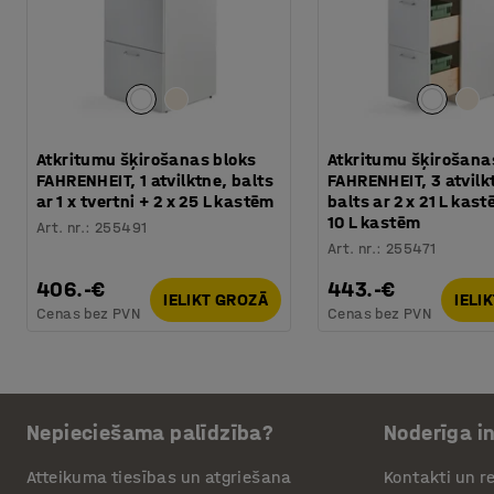
Atkritumu šķirošanas bloks
Atkritumu šķirošana
FAHRENHEIT, 1 atvilktne, balts
FAHRENHEIT, 3 atvilk
ar 1 x tvertni + 2 x 25 L kastēm
balts ar 2 x 21 L kast
10 L kastēm
Art. nr.
:
255491
Art. nr.
:
255471
406.-€
443.-€
IELIKT GROZĀ
IELI
Cenas bez PVN
Cenas bez PVN
Nepieciešama palīdzība?
Noderīga i
Atteikuma tiesības un atgriešana
Kontakti un re