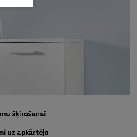
tumu šķirošanai
mi uz apkārtējo