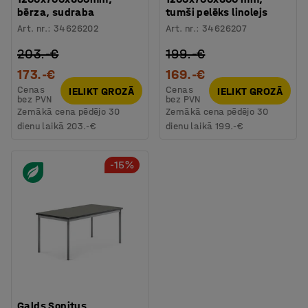
bērza, sudraba
tumši pelēks linolejs
Art. nr.
:
34626202
Art. nr.
:
34626207
203.-€
199.-€
173.-€
169.-€
Cenas
Cenas
IELIKT GROZĀ
IELIKT GROZĀ
bez PVN
bez PVN
Zemākā cena pēdējo 30
Zemākā cena pēdējo 30
dienu laikā
203.-€
dienu laikā
199.-€
-15%
Galds Sonitus,