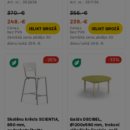
Art. nr.
:
352936
Art. nr.
:
351736
370.-€
356.-€
248.-€
239.-€
Cenas
Cenas
IELIKT GROZĀ
IELIKT GROZĀ
bez PVN
bez PVN
Zemākā cena pēdējo 30
Zemākā cena pēdējo 30
dienu laikā
259.-€
dienu laikā
249.-€
-25%
-33%
Skolēnu krēsls SCIENTIA,
Galds DECIBEL,
650 mm,
Ø1200x590 mm, troksni