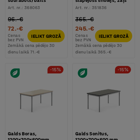
sudrabots/balts
slāpējošs linolejs, zaļš
Art. nr.
:
368063
Art. nr.
:
351836
96.-€
365.-€
72.-€
245.-€
Cenas
Cenas
IELIKT GROZĀ
IELIKT GROZĀ
bez PVN
bez PVN
Zemākā cena pēdējo 30
Zemākā cena pēdējo 30
dienu laikā
71.-€
dienu laikā
365.-€
-15%
-15%
Galds Boras,
Galds Sonitus,
1200x700x600mm,
1200x700x600 mm,