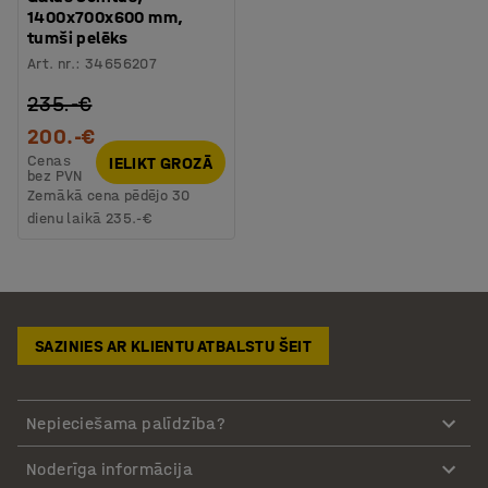
1400x700x600 mm,
tumši pelēks
Art. nr.
:
34656207
235.-€
200.-€
Cenas
IELIKT GROZĀ
bez PVN
Zemākā cena pēdējo 30
dienu laikā
235.-€
SAZINIES AR KLIENTU ATBALSTU ŠEIT
Nepieciešama palīdzība?
Noderīga informācija