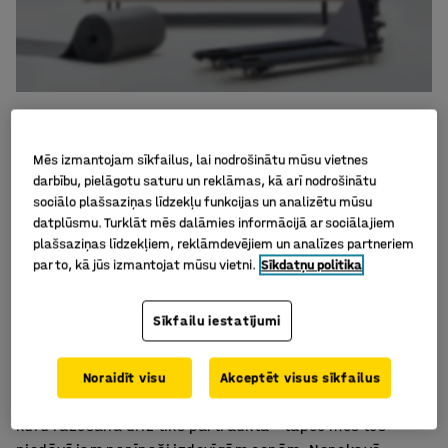
Mēbeļu outlet
Mēs izmantojam sīkfailus, lai nodrošinātu mūsu vietnes
darbību, pielāgotu saturu un reklāmas, kā arī nodrošinātu
Mūsu mēbeļu outlet sadaļa ir lieliska vieta, kur vari
sociālo plašsaziņas līdzekļu funkcijas un analizētu mūsu
atrast kvalitatīvas un lētas mēbeles no Eiropas
datplūsmu. Turklāt mēs dalāmies informācijā ar sociālajiem
vadošajiem ražotājiem. AJ Produkti mēbeļu
plašsaziņas līdzekļiem, reklāmdevējiem un analīzes partneriem
izpārdošanas klāstā vari atrast stilīgus un funkcionālus
par to, kā jūs izmantojat mūsu vietni.
Sīkdatņu politika
produktus birojam un citām darba telpām, kā arī
mājoklim.
Sīkfailu iestatījumi
Apskati mūsu piedāvājumu un atrodi to, ko meklē! Šeit
Noraidīt visu
Akceptēt visus sīkfailus
izvietojam kvalitatīvus produktus no mūsu sortimenta,
kuru ražošana drīz tiks pārtraukta – tāpēc mēs tos