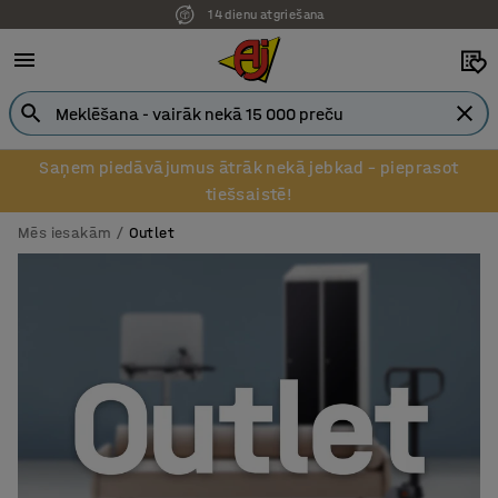
14 dienu atgriešana
Saņem piedāvājumus ātrāk nekā jebkad – pieprasot
tiešsaistē!
Mēs iesakām
Outlet