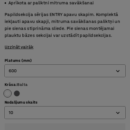
Aprīkota ar paliktni mitruma savākšanai
Papildsekcija sērijas ENTRY apavu skapim. Komplektā
iekļauti apavu skapji, mitruma savākšanas paliktņi un
pie sienas stiprināma sliede. Pie sienas montējamai
plauktu bāzes sekcijai var uzstādīt papildsekcijas.
Uzzināt vairāk
Platums (mm)
600
Krāsa
:
Balta
600
900
Nodalījumu skaits
10
10