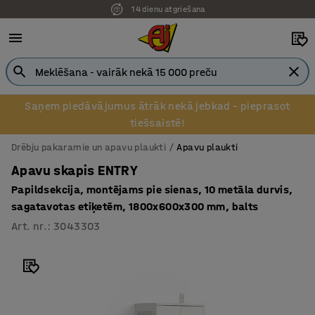
14 dienu atgriešana
Pēcapmaksa uzņēmumiem
Saņem piedāvājumus ātrāk nekā jebkad – pieprasot
tiešsaistē!
Drēbju pakaramie un apavu plaukti
Apavu plaukti
Apavu skapis ENTRY
Papildsekcija, montējams pie sienas, 10 metāla durvis,
sagatavotas etiķetēm, 1800x600x300 mm, balts
Art. nr.
:
3043303