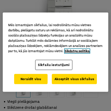
Mēs izmantojam sīkfailus, lai nodrošinātu mūsu vietnes
darbību, pielāgotu saturu un reklāmas, kā arī nodrošinātu
sociālo plašsaziņas līdzekļu funkcijas un analizētu mūsu
datplūsmu. Turklāt mēs dalāmies informācijā ar sociālajiem
plašsaziņas līdzekļiem, reklāmdevējiem un analīzes partneriem
par to, kā jūs izmantojat mūsu vietni.
Sīkdatņu politika
Sīkfailu iestatījumi
Noraidīt visu
Akceptēt visus sīkfailus
Viegli pielāgojama
Slēdzene drošai glabāšanai