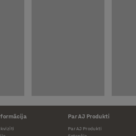
nformācija
Par AJ Produkti
kvizīti
Par AJ Produkti
ija
Ilgtspēja