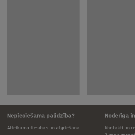
Nepieciešama palīdzība?
Noderīga i
Atteikuma tiesības un atgriešana
Kontakti un re
7 gadu garant