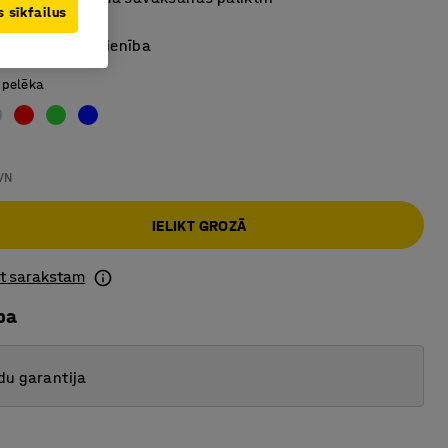
 sīkfailus
i plaukti
šama pamata vienība
 pelēka
VN
IELIKT GROZĀ
ot sarakstam
ba
du garantija