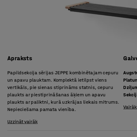
Apraksts
Galv
Papildsekcija sērijas JEPPE kombinētajam cepuru
Augs
un apavu plauktam. Komplektā ietilpst viens
Platu
vertikāls, pie sienas stiprināms statnis, cepuru
Dziļu
plaukts ar piestiprināšanas āķiem un apavu
Sekci
plaukts ar paliktni, kurā uzkrājas liekais mitrums.
Vairāk
Nepieciešama pamata vienība.
Uzzināt vairāk