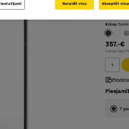
 iestatījumi
Noraidīt visu
Akceptēt visus
Regulējam
Nepiecie
Krāsa
:
Tumši
357.-€
Cenas bez P
Pievien
Pieejamī
7 ga