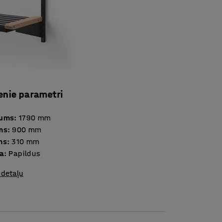
enie parametri
tums
:
1790
mm
ms
:
900
mm
ms
:
310
mm
ja
:
Papildus
 detaļu