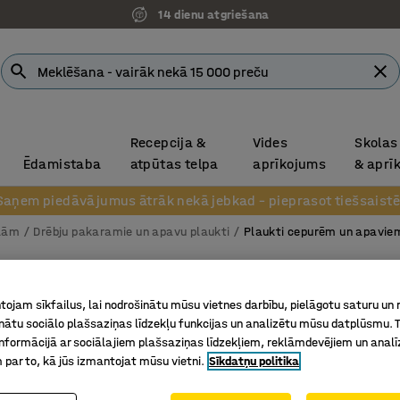
14 dienu atgriešana
Recepcija &
Vides
Skolas
Ēdamistaba
atpūtas telpa
aprīkojums
& aprī
Saņem piedāvājumus ātrāk nekā jebkad – pieprasot tiešsaistē
olām
Drēbju pakaramie un apavu plaukti
Plaukti cepurēm un apavie
Apģērba
ojam sīkfailus, lai nodrošinātu mūsu vietnes darbību, pielāgotu saturu un
Papildu 
inātu sociālo plašsaziņas līdzekļu funkcijas un analizētu mūsu datplūsmu. 
pelēka/b
nformācijā ar sociālajiem plašsaziņas līdzekļiem, reklāmdevējiem un analī
 par to, kā jūs izmantojat mūsu vietni.
Sīkdatņu politika
Art. nr.
:
37
Apavu pl