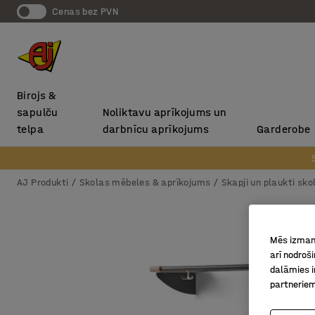
Cenas bez PVN
Birojs &
sapulču
Noliktavu aprīkojums un
telpa
darbnīcu aprīkojums
Garderobe
AJ Produkti
Skolas mēbeles & aprīkojums
Skapji un plaukti sk
Mēs izmant
arī nodroš
dalāmies i
partneriem