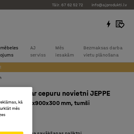
Tālr. 67 62 52 72
info@ajprodukti.lv
 mēbeles
AJ
Mēs
Bezmaksas darba
kojums
serviss
iesakām
vietu plānošana
!
m
 plaukts ar cepuru novietni JEPPE
 reklāmas, kā
sekcija, 1790x900x300 mm, tumši
Turklāt mēs
ērza
zes
63523
aukts ar mitruma savākšanas paliktni