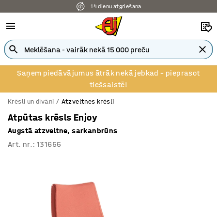
14 dienu atgriešana
Saņem piedāvājumus ātrāk nekā jebkad – pieprasot
tiešsaistē!
Krēsli un dīvāni
Atzveltnes krēsli
Atpūtas krēsls Enjoy
Augstā atzveltne, sarkanbrūns
Art. nr.
:
131655