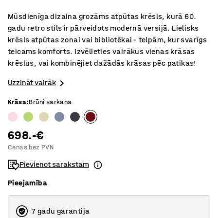
Mūsdienīga dizaina grozāms atpūtas krēsls, kurā 60.
gadu retro stils ir pārveidots modernā versijā. Lielisks
krēsls atpūtas zonai vai bibliotēkai - telpām, kur svarīgs
teicams komforts. Izvēlieties vairākus vienas krāsas
krēslus, vai kombinējiet dažādās krāsas pēc patikas!
Uzzināt vairāk
Krāsa
:
Brūni sarkana
698.-€
Cenas bez PVN
Pievienot sarakstam
Pieejamība
7 gadu garantija