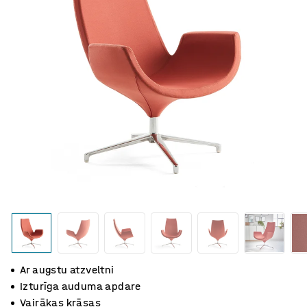
Ar augstu atzveltni
Izturīga auduma apdare
Vairākas krāsas