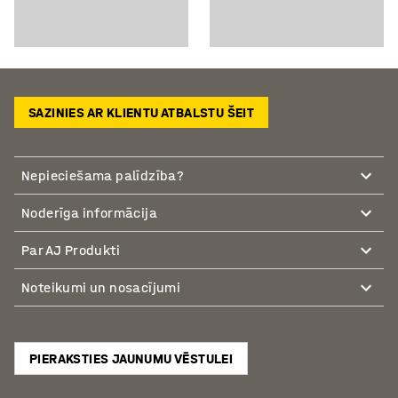
SAZINIES AR KLIENTU ATBALSTU ŠEIT
Nepieciešama palīdzība?
Noderīga informācija
Par AJ Produkti
Noteikumi un nosacījumi
PIERAKSTIES JAUNUMU VĒSTULEI