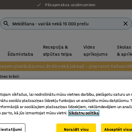
Pēcapmaksa uzņēmumiem
Recepcija &
Vides
Skolas
Ēdamistaba
atpūtas telpa
aprīkojums
& aprī
Saņem piedāvājumus ātrāk nekā jebkad – pieprasot tiešsaistē
tnes krēsli
Atpūta
ojam sīkfailus, lai nodrošinātu mūsu vietnes darbību, pielāgotu saturu un
inātu sociālo plašsaziņas līdzekļu funkcijas un analizētu mūsu datplūsmu. 
Uz kājiņ
nformācijā ar sociālajiem plašsaziņas līdzekļiem, reklāmdevējiem un analī
Art. nr.
:
13
 par to, kā jūs izmantojat mūsu vietni.
Sīkdatņu politika
Praktisks
Ērta sēdv
 iestatījumi
Noraidīt visu
Akceptēt visus