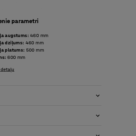
enie parametri
ļa augstums
:
460
mm
ļa dziļums
:
460
mm
ļa platums
:
500
mm
ms
:
600
mm
 detaļu
m vidēm. Kompaktie izmēri ļaus viegli izveidot
ar citām mūsu atpūtas zonas mēbelēm.
išķi) vēl ērtākai sēdēšanai. Jeb kāpēc gan