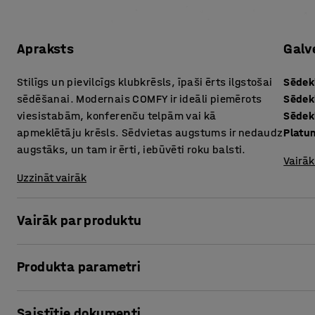
Apraksts
Galv
Stilīgs un pievilcīgs klubkrēsls, īpaši ērts ilgstošai
Sēdek
sēdēšanai. Modernais COMFY ir ideāli piemērots
Sēdek
viesistabām, konferenču telpām vai kā
Sēdek
apmeklētāju krēsls. Sēdvietas augstums ir nedaudz
Platu
augstāks, un tam ir ērti, iebūvēti roku balsti.
Vairāk
Uzzināt vairāk
Vairāk par produktu
Klubkrēsls COMFY ir elastīgs krēsls, kas piemērots dažādā
Produkta parametri
atpūtas zonu ar vairākiem klubkrēsliem vai apvienot to 
Sēdekļa augstums
:
460
mm
Klubkrēslu var kombinēt ar krēslu COMFY (nopērkams atsev
Saistītie dokumenti