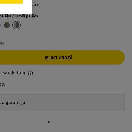
un izturīga apdare
 pelēka/Tumši pelēka
VN
IELIKT GROZĀ
ot sarakstam
ba
du garantija