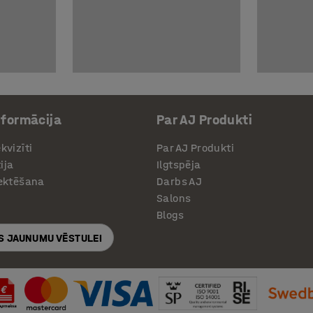
nformācija
Par AJ Produkti
kvizīti
Par AJ Produkti
ija
Ilgtspēja
jektēšana
Darbs AJ
Salons
Blogs
S JAUNUMU VĒSTULEI