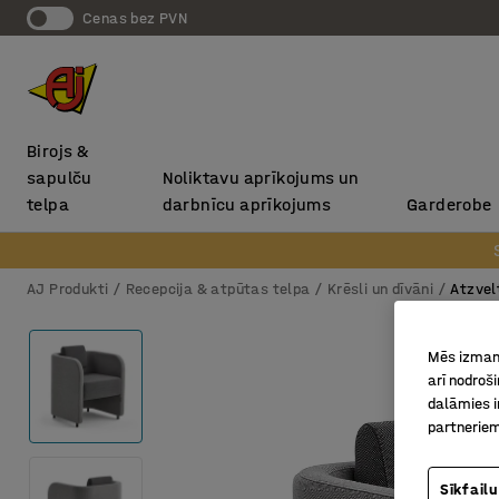
Cenas bez PVN
Birojs &
sapulču
Noliktavu aprīkojums un
telpa
darbnīcu aprīkojums
Garderobe
AJ Produkti
Recepcija & atpūtas telpa
Krēsli un dīvāni
Atzvel
Mēs izmant
arī nodroš
dalāmies i
partneriem
Sīkfailu