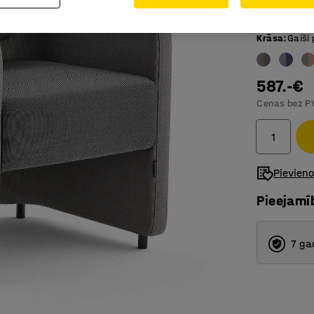
Moderna 
Krāsa
:
Gaiši
587.-€
Cenas bez P
Pievien
Pieejamī
7 ga