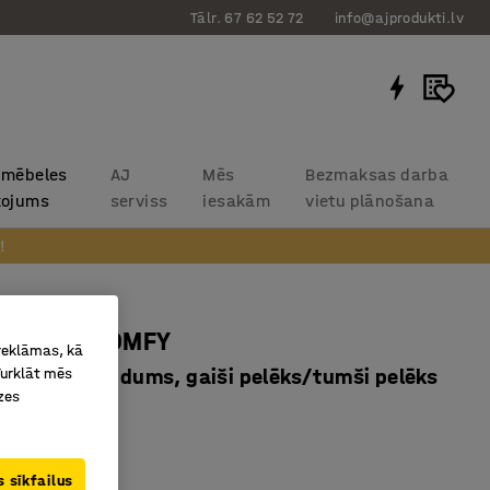
Tālr. 67 62 52 72
info@ajprodukti.lv
 mēbeles
AJ
Mēs
Bezmaksas darba
kojums
serviss
iesakām
vietu plānošana
!
s krēsls COMFY
 reklāmas, kā
Turklāt mēs
ām, vilnas audums, gaiši pelēks/tumši pelēks
zes
2025
 klubkrēsls
ieta
 sīkfailus