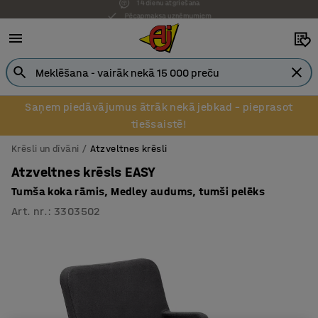
Pēcapmaksa uzņēmumiem
Saņem piedāvājumus ātrāk nekā jebkad – pieprasot
tiešsaistē!
Krēsli un dīvāni
Atzveltnes krēsli
Atzveltnes krēsls EASY
Tumša koka rāmis, Medley audums, tumši pelēks
Art. nr.
:
3303502