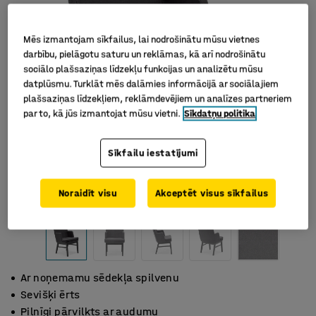
Mēs izmantojam sīkfailus, lai nodrošinātu mūsu vietnes
darbību, pielāgotu saturu un reklāmas, kā arī nodrošinātu
sociālo plašsaziņas līdzekļu funkcijas un analizētu mūsu
datplūsmu. Turklāt mēs dalāmies informācijā ar sociālajiem
plašsaziņas līdzekļiem, reklāmdevējiem un analīzes partneriem
par to, kā jūs izmantojat mūsu vietni.
Sīkdatņu politika
Sīkfailu iestatījumi
Noraidīt visu
Akceptēt visus sīkfailus
Ar noņemamu sēdekļa spilvenu
Sevišķi ērts
Pilnīgi pārvilkts ar audumu