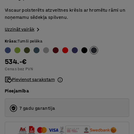
Viscaur polsterēts atzveltnes krēsls ar hromētu rāmi un
noņemamu sēdekļa spilvenu.
Uzzināt vairāk
Krāsa
:
Tumši pelēka
534.-€
Cenas bez PVN
Pievienot sarakstam
Pieejamība
7 gadu garantija