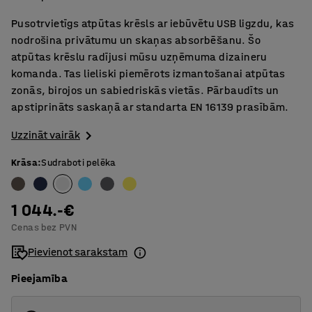
Pusotrvietīgs atpūtas krēsls ar iebūvētu USB ligzdu, kas
nodrošina privātumu un skaņas absorbēšanu. Šo
atpūtas krēslu radījusi mūsu uzņēmuma dizaineru
komanda. Tas lieliski piemērots izmantošanai atpūtas
zonās, birojos un sabiedriskās vietās. Pārbaudīts un
apstiprināts saskaņā ar standarta EN 16139 prasībām.
Uzzināt vairāk
Krāsa
:
Sudraboti pelēka
1 044.-€
Cenas bez PVN
Pievienot sarakstam
Pieejamība