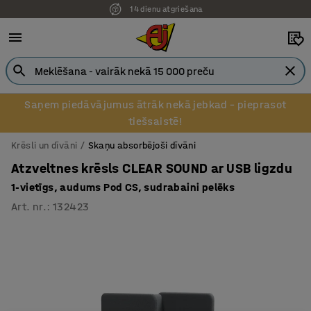
14 dienu atgriešana
Pēcapmaksa uzņēmumiem
Saņem piedāvājumus ātrāk nekā jebkad – pieprasot
tiešsaistē!
Krēsli un dīvāni
Skaņu absorbējoši dīvāni
Atzveltnes krēsls CLEAR SOUND ar USB ligzdu
1-vietīgs, audums Pod CS, sudrabaini pelēks
Art. nr.
:
132423