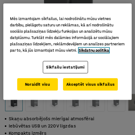
Mēs izmantojam sīkfailus, lai nodrošinātu mūsu vietnes
darbību, pielāgotu saturu un reklāmas, kā arī nodrošinātu
sociālo plašsaziņas līdzekļu funkcijas un analizētu mūsu
datplūsmu. Turklāt mēs dalāmies informācijā ar sociālajiem
plašsaziņas līdzekļiem, reklāmdevējiem un analīzes partneriem
par to, kā jūs izmantojat mūsu vietni.
Sīkdatņu politika
Sīkfailu iestatījumi
Noraidīt visu
Akceptēt visus sīkfailus
Skaņu absorbējošs mierīgai atmosfērai
Iebūvētas USB un 220 V ligzdas
Kompakts izmērs