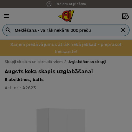
14 dienu atgriešana
Saņem piedāvājumus ātrāk nekā jebkad – pieprasot
tiešsaistē!
Skapji skolām un bērnudārziem
Uzglabāšanas skapji
Augsts koka skapis uzglabāšanai
6 atvilktnes, balts
Art. nr.
:
42623