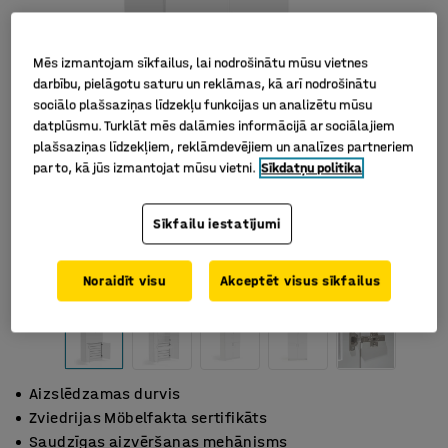
Mēs izmantojam sīkfailus, lai nodrošinātu mūsu vietnes
darbību, pielāgotu saturu un reklāmas, kā arī nodrošinātu
sociālo plašsaziņas līdzekļu funkcijas un analizētu mūsu
datplūsmu. Turklāt mēs dalāmies informācijā ar sociālajiem
plašsaziņas līdzekļiem, reklāmdevējiem un analīzes partneriem
par to, kā jūs izmantojat mūsu vietni.
Sīkdatņu politika
Sīkfailu iestatījumi
Noraidīt visu
Akceptēt visus sīkfailus
Aizslēdzamas durvis
Zviedrijas Möbelfakta sertifikāts
Saudzīgas aizvēršanas mehānisms