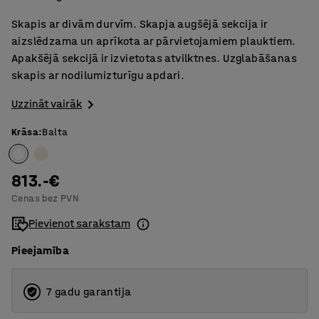
Skapis ar divām durvīm. Skapja augšējā sekcija ir
aizslēdzama un aprīkota ar pārvietojamiem plauktiem.
Apakšējā sekcijā ir izvietotas atvilktnes. Uzglabāšanas
skapis ar nodilumizturīgu apdari.
Uzzināt vairāk
Krāsa
:
Balta
813.-€
Cenas bez PVN
Pievienot sarakstam
Pieejamība
7 gadu garantija