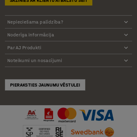
SAZINIES AR KLIENTU ATBALSTU ŠEIT
Nepieciešama palīdzība?
Noderīga informācija
Par AJ Produkti
Noteikumi un nosacījumi
PIERAKSTIES JAUNUMU VĒSTULEI