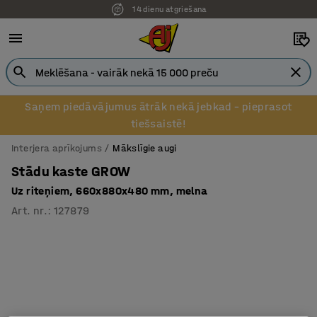
14 dienu atgriešana
Saņem piedāvājumus ātrāk nekā jebkad – pieprasot
tiešsaistē!
Interjera aprīkojums
Mākslīgie augi
Stādu kaste GROW
Uz riteņiem, 660x880x480 mm, melna
Art. nr.
:
127879