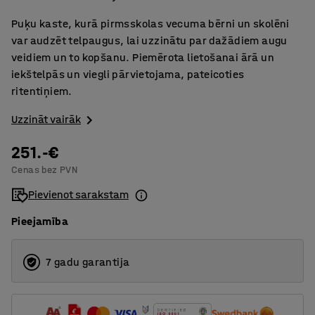
Puķu kaste, kurā pirmsskolas vecuma bērni un skolēni
var audzēt telpaugus, lai uzzinātu par dažādiem augu
veidiem un to kopšanu. Piemērota lietošanai ārā un
iekštelpās un viegli pārvietojama, pateicoties
ritentiņiem.
Uzzināt vairāk
251.-€
Cenas bez PVN
Pievienot sarakstam
Pieejamība
7 gadu garantija