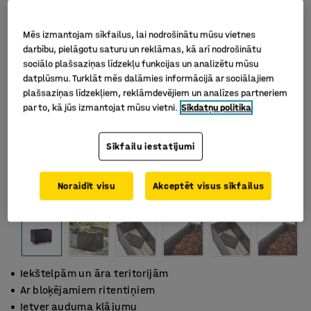
Mēs izmantojam sīkfailus, lai nodrošinātu mūsu vietnes
darbību, pielāgotu saturu un reklāmas, kā arī nodrošinātu
sociālo plašsaziņas līdzekļu funkcijas un analizētu mūsu
datplūsmu. Turklāt mēs dalāmies informācijā ar sociālajiem
plašsaziņas līdzekļiem, reklāmdevējiem un analīzes partneriem
par to, kā jūs izmantojat mūsu vietni.
Sīkdatņu politika
Sīkfailu iestatījumi
Noraidīt visu
Akceptēt visus sīkfailus
Iekštelpām un āra teritorijām
Ar bloķējamiem ritentiņiem
Ietver auduma klājumu