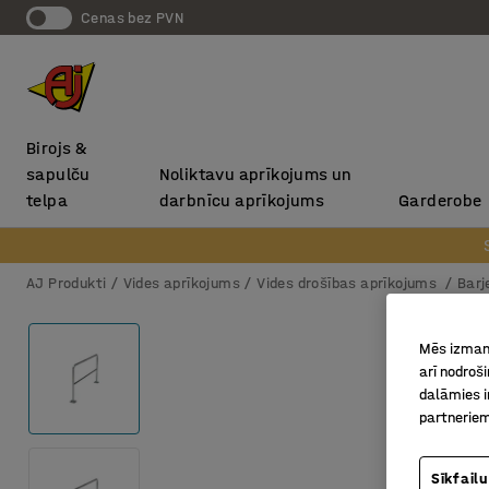
Cenas bez PVN
Birojs &
sapulču
Noliktavu aprīkojums un
telpa
darbnīcu aprīkojums
Garderobe
AJ Produkti
Vides aprīkojums
Vides drošības aprīkojums
Barj
Mēs izmant
arī nodroš
dalāmies i
partneriem
Sīkfailu