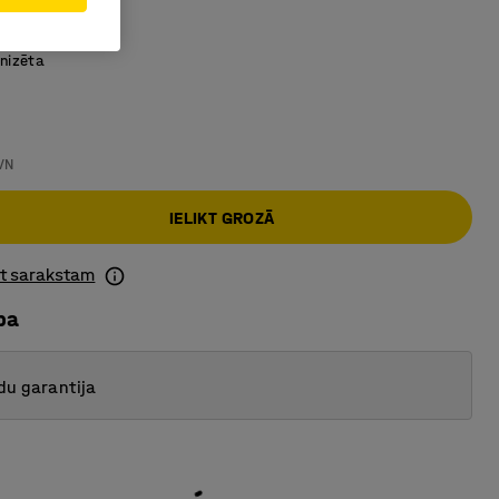
jama
nizēta
VN
IELIKT GROZĀ
ot sarakstam
ba
du garantija