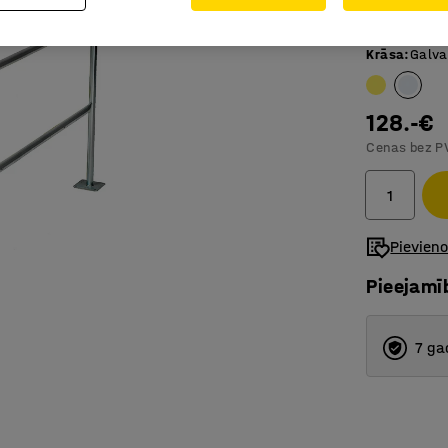
Kombinē
Krāsa
:
Galva
128.-€
Cenas bez P
Pievien
Pieejamī
7 ga