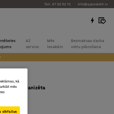
Tālr. 67 62 52 72
info@ajprodukti.lv
 mēbeles
AJ
Mēs
Bezmaksas darba
kojums
serviss
iesakām
vietu plānošana
!
 reklāmas, kā
Turklāt mēs
00 mm, galvanizēta
zes
041
ēta
 sīkfailus
šanai