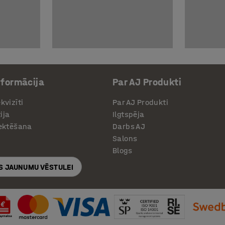
nformācija
Par AJ Produkti
kvizīti
Par AJ Produkti
ija
Ilgtspēja
jektēšana
Darbs AJ
Salons
Blogs
S JAUNUMU VĒSTULEI