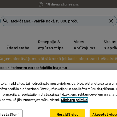
14 dienu atgriešana
Recepcija &
Vides
Skolas
Ēdamistaba
atpūtas telpa
aprīkojums
& aprī
Saņem piedāvājumus ātrāk nekā jebkad – pieprasot tiešsaistē
eras
Perimetra norobežojošās barjeras
Barjera
ojam sīkfailus, lai nodrošinātu mūsu vietnes darbību, pielāgotu saturu un
inātu sociālo plašsaziņas līdzekļu funkcijas un analizētu mūsu datplūsmu. 
2000x10
nformācijā ar sociālajiem plašsaziņas līdzekļiem, reklāmdevējiem un analī
Art. nr.
:
31
 par to, kā jūs izmantojat mūsu vietni.
Sīkdatņu politika
Galvaniz
 iestatījumi
Noraidīt visu
Akceptēt visus
Norobežo