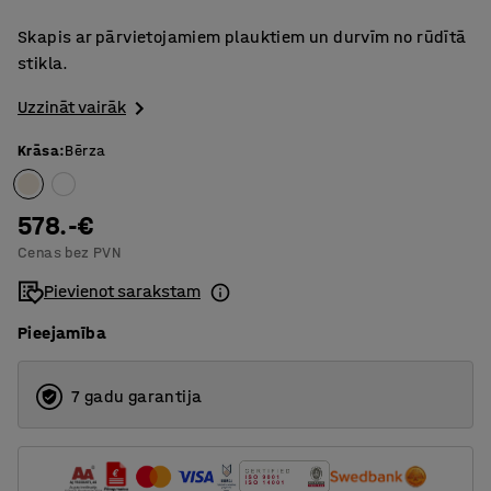
Skapis ar pārvietojamiem plauktiem un durvīm no rūdītā
stikla.
Uzzināt vairāk
Krāsa
:
Bērza
578.-€
Cenas bez PVN
Pievienot sarakstam
Pieejamība
7 gadu garantija