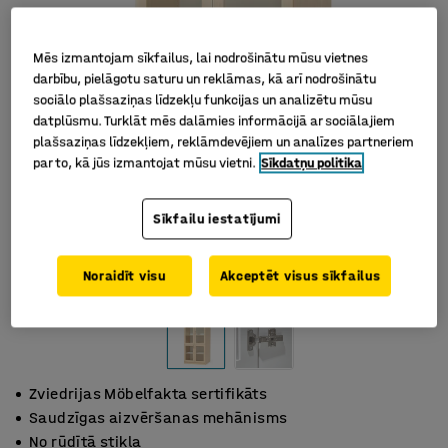
Mēs izmantojam sīkfailus, lai nodrošinātu mūsu vietnes
darbību, pielāgotu saturu un reklāmas, kā arī nodrošinātu
sociālo plašsaziņas līdzekļu funkcijas un analizētu mūsu
datplūsmu. Turklāt mēs dalāmies informācijā ar sociālajiem
plašsaziņas līdzekļiem, reklāmdevējiem un analīzes partneriem
par to, kā jūs izmantojat mūsu vietni.
Sīkdatņu politika
Sīkfailu iestatījumi
Noraidīt visu
Akceptēt visus sīkfailus
Zviedrijas Möbelfakta sertifikāts
Saudzīgas aizvēršanas mehānisms
No rūdītā stikla