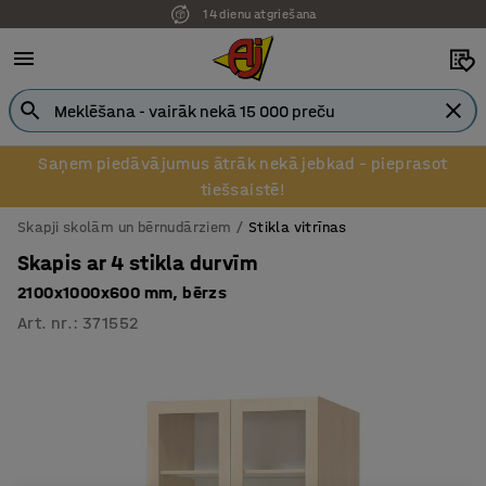
14 dienu atgriešana
Saņem piedāvājumus ātrāk nekā jebkad – pieprasot
tiešsaistē!
Skapji skolām un bērnudārziem
Stikla vitrīnas
Skapis ar 4 stikla durvīm
2100x1000x600 mm, bērzs
Art. nr.
:
371552