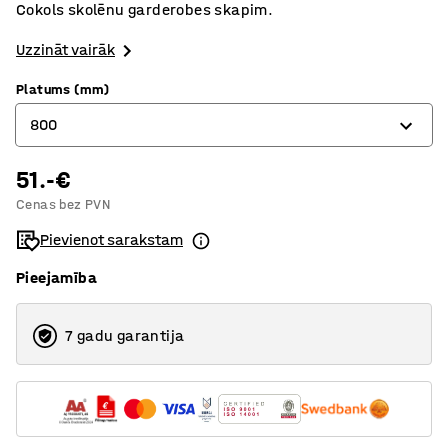
Cokols skolēnu garderobes skapim.
Uzzināt vairāk
Platums (mm)
800
51.-€
300
Cenas bez PVN
600
Pievienot sarakstam
800
Pieejamība
900
1200
7 gadu garantija