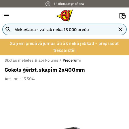
14 dienu atgriešana
Saņem piedāvājumus ātrāk nekā jebkad – pieprasot
tiešsaistē!
Skolas mēbeles & aprīkojums
Piederumi
Cokols ģērbt.skapim 2x400mm
Art. nr.
:
13394