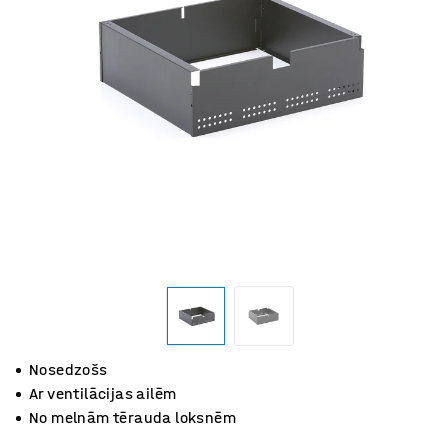
Nosedzošs
Ar ventilācijas ailēm
No melnām tērauda loksnēm