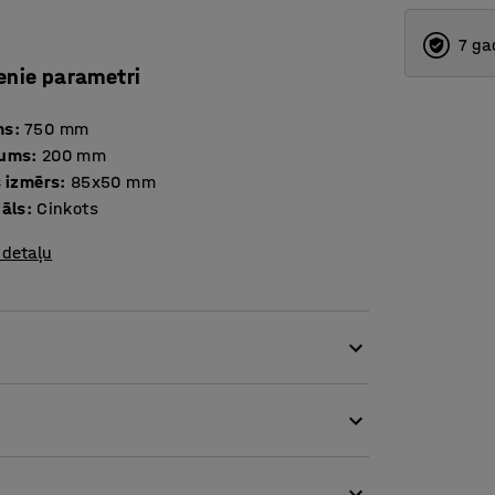
7 ga
enie parametri
ms
:
750
mm
tums
:
200
mm
s izmērs
:
85x50
mm
iāls
:
Cinkots
 detaļu
ījumos. Šādi iespējams maksimāli izmantot
priekšmetus.
iekšējām malām. Vajadzības gadījumā