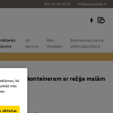
Tālr. 67 62 52 72
info@ajprodukti.lv
 mēbeles
AJ
Mēs
Bezmaksas darba
kojums
serviss
iesakām
vietu plānošana
!
ājs palešu konteineram ar režģa malām
 reklāmas, kā
Turklāt mēs
E
zes
0 mm
374
 sīkfailus