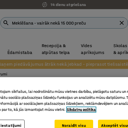
14 dienu atgriešana
Recepcija &
Vides
Skolas
Ēdamistaba
atpūtas telpa
aprīkojums
& aprī
Saņem piedāvājumus ātrāk nekā jebkad – pieprasot tiešsaistē
rumi
Atdalīt
ojam sīkfailus, lai nodrošinātu mūsu vietnes darbību, pielāgotu saturu un
inātu sociālo plašsaziņas līdzekļu funkcijas un analizētu mūsu datplūsmu. 
VOLUM
nformācijā ar sociālajiem plašsaziņas līdzekļiem, reklāmdevējiem un analī
750x20
 par to, kā jūs izmantojat mūsu vietni.
Sīkdatņu politika
Art. nr.
:
26
 iestatījumi
Noraidīt visu
Akceptēt visus