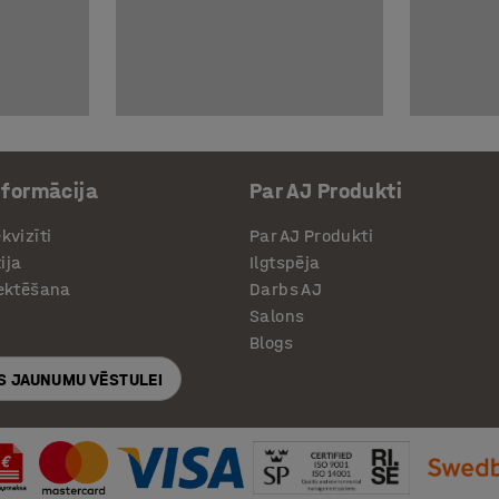
nformācija
Par AJ Produkti
kvizīti
Par AJ Produkti
ija
Ilgtspēja
jektēšana
Darbs AJ
Salons
Blogs
S JAUNUMU VĒSTULEI