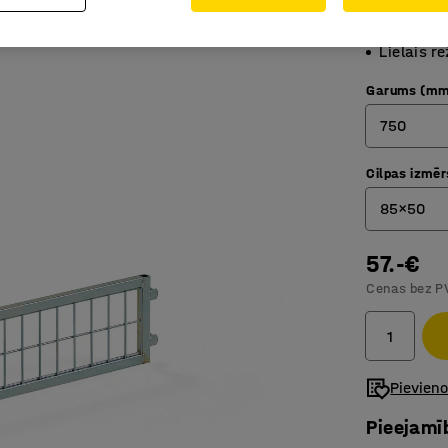
Kārtībai 
Viegli u
Lielais r
Garums (mm
750
Cilpas izmē
750
85x50
1150
57.-€
200x10
Cenas bez P
80x80
85x50
Pievien
Pieejamī