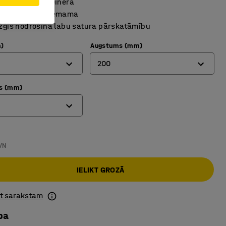
režģveida konteinerā
zliekama un noņemama
ežģis nodrošina labu satura pārskatāmību
)
Augstums (mm)
200
rs (mm)
200
400
660
0
VN
800
IELIKT GROZĀ
1000
ot sarakstam
ba