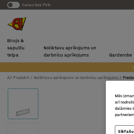
Cenas bez PVN
Birojs &
sapulču
Noliktavu aprīkojums un
telpa
darbnīcu aprīkojums
Garderobe
AJ Produkti
Noliktavu aprīkojums un darbnīcu aprīkojums
Piede
Mēs izmant
arī nodroš
dalāmies i
partneriem
Sīkfailu