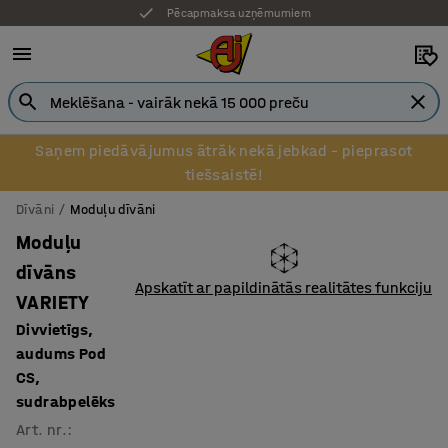
Pēcapmaksa uzņēmumiem
Saņem piedāvājumus ātrāk nekā jebkad – pieprasot
tiešsaistē!
Dīvāni
Moduļu dīvāni
Moduļu
dīvāns
Apskatīt ar papildinātās realitātes funkciju
VARIETY
Divvietīgs,
audums Pod
CS,
sudrabpelēks
Art. nr.
: