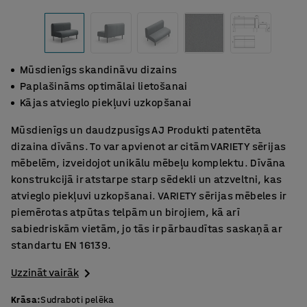
Mūsdienīgs skandināvu dizains
Paplašināms optimālai lietošanai
Kājas atvieglo piekļuvi uzkopšanai
Mūsdienīgs un daudzpusīgs AJ Produkti patentēta
dizaina dīvāns. To var apvienot ar citām VARIETY sērijas
mēbelēm, izveidojot unikālu mēbeļu komplektu. Dīvāna
konstrukcijā ir atstarpe starp sēdekli un atzveltni, kas
atvieglo piekļuvi uzkopšanai. VARIETY sērijas mēbeles ir
piemērotas atpūtas telpām un birojiem, kā arī
sabiedriskām vietām, jo tās ir pārbaudītas saskaņā ar
standartu EN 16139.
Uzzināt vairāk
Krāsa
:
Sudraboti pelēka