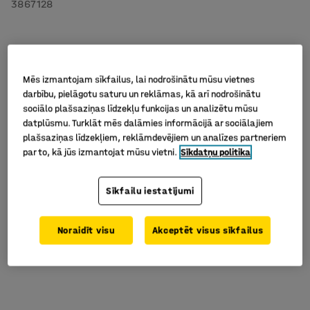
3867128
Mēs izmantojam sīkfailus, lai nodrošinātu mūsu vietnes
darbību, pielāgotu saturu un reklāmas, kā arī nodrošinātu
sociālo plašsaziņas līdzekļu funkcijas un analizētu mūsu
datplūsmu. Turklāt mēs dalāmies informācijā ar sociālajiem
plašsaziņas līdzekļiem, reklāmdevējiem un analīzes partneriem
par to, kā jūs izmantojat mūsu vietni.
Sīkdatņu politika
Sīkfailu iestatījumi
Noraidīt visu
Akceptēt visus sīkfailus