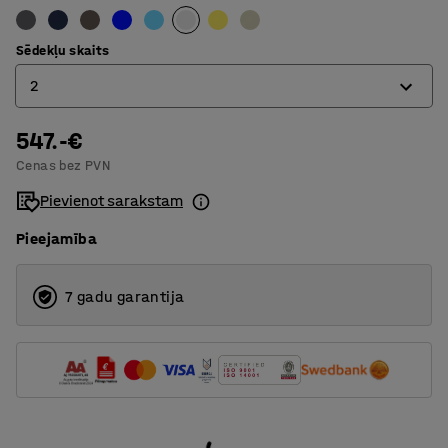
Sēdekļu skaits
2
547.-€
2
Cenas bez PVN
3
Pievienot sarakstam
Pieejamība
7 gadu garantija