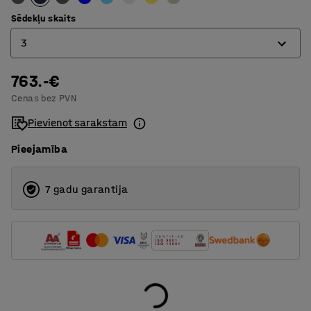
Sēdekļu skaits
3
763.-€
2
Cenas bez PVN
3
Pievienot sarakstam
Pieejamība
7 gadu garantija