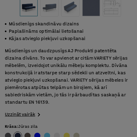
Mūsdienīgs skandināvu dizains
Paplašināms optimālai lietošanai
Kājas atvieglo piekļuvi uzkopšanai
Mūsdienīgs un daudzpusīgs AJ Produkti patentēta
dizaina dīvāns. To var apvienot ar citām VARIETY sērijas
mēbelēm, izveidojot unikālu mēbeļu komplektu. Dīvāna
konstrukcijā ir atstarpe starp sēdekli un atzveltni, kas
atvieglo piekļuvi uzkopšanai. VARIETY sērijas mēbeles ir
piemērotas atpūtas telpām un birojiem, kā arī
sabiedriskām vietām, jo tās ir pārbaudītas saskaņā ar
standartu EN 16139.
Uzzināt vairāk
Krāsa
:
Jūras zila