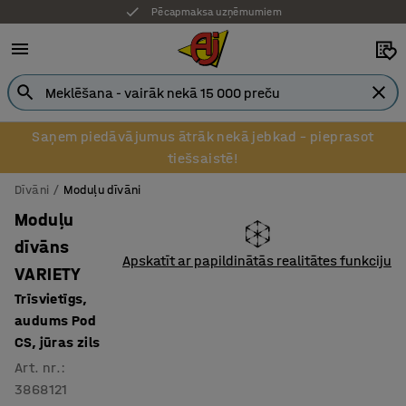
Pēcapmaksa uzņēmumiem
Saņem piedāvājumus ātrāk nekā jebkad – pieprasot
tiešsaistē!
Dīvāni
Moduļu dīvāni
Moduļu
dīvāns
Apskatīt ar papildinātās realitātes funkciju
VARIETY
Trīsvietīgs,
audums Pod
CS, jūras zils
Art. nr.
:
3868121