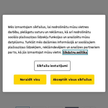
Mēs izmantojam sīkfailus, lai nodrošinātu mūsu vietnes
darbību, pielāgotu saturu un reklāmas, kā arī nodrošinātu
sociālo plašsaziņas līdzekļu funkcijas un analizētu mūsu
datplūsmu. Turklāt mēs dalāmies informācijā ar sociālajiem
plašsaziņas līdzekļiem, reklāmdevējiem un analīzes partneriem
par to, kā jūs izmantojat mūsu vietni.
Sīkdatņu politika
Sīkfailu iestatījumi
Noraidīt visu
Akceptēt visus sīkfailus