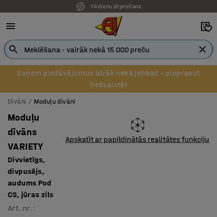
14 dienu atgriešana
Saņem piedāvājumus ātrāk nekā jebkad – pieprasot
tiešsaistē!
Dīvāni
Moduļu dīvāni
Moduļu
dīvāns
Apskatīt ar papildinātās realitātes funkciju
VARIETY
Divvietīgs,
divpusējs,
audums Pod
CS, jūras zils
Art. nr.
: