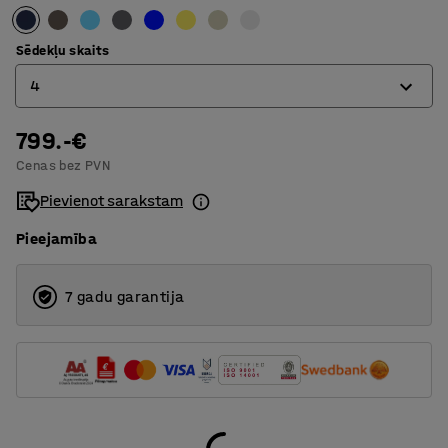
Sēdekļu skaits
4
799.-€
4
Cenas bez PVN
6
Pievienot sarakstam
Pieejamība
7 gadu garantija