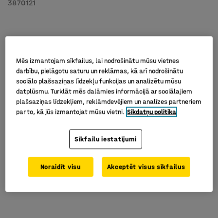
3870121
Mēs izmantojam sīkfailus, lai nodrošinātu mūsu vietnes
darbību, pielāgotu saturu un reklāmas, kā arī nodrošinātu
sociālo plašsaziņas līdzekļu funkcijas un analizētu mūsu
datplūsmu. Turklāt mēs dalāmies informācijā ar sociālajiem
plašsaziņas līdzekļiem, reklāmdevējiem un analīzes partneriem
par to, kā jūs izmantojat mūsu vietni.
Sīkdatņu politika
Sīkfailu iestatījumi
Noraidīt visu
Akceptēt visus sīkfailus