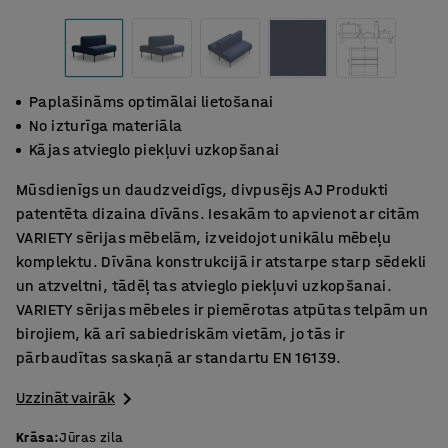
Paplašināms optimālai lietošanai
No izturīga materiāla
Kājas atvieglo piekļuvi uzkopšanai
Mūsdienīgs un daudzveidīgs, divpusējs AJ Produkti
patentēta dizaina dīvāns. Iesakām to apvienot ar citām
VARIETY sērijas mēbelām, izveidojot unikālu mēbeļu
komplektu. Dīvāna konstrukcijā ir atstarpe starp sēdekli
un atzveltni, tādēļ tas atvieglo piekļuvi uzkopšanai.
VARIETY sērijas mēbeles ir piemērotas atpūtas telpām un
birojiem, kā arī sabiedriskām vietām, jo tās ir
pārbaudītas saskaņā ar standartu EN 16139.
Uzzināt vairāk
Krāsa
:
Jūras zila