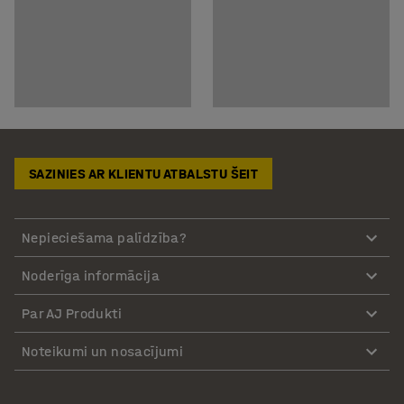
SAZINIES AR KLIENTU ATBALSTU ŠEIT
Nepieciešama palīdzība?
Noderīga informācija
Par AJ Produkti
Noteikumi un nosacījumi