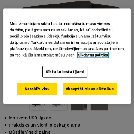
Mēs izmantojam sīkfailus, lai nodrošinātu mūsu vietnes
darbību, pielāgotu saturu un reklāmas, kā arī nodrošinātu
sociālo plašsaziņas līdzekļu funkcijas un analizētu mūsu
datplūsmu. Turklāt mēs dalāmies informācijā ar sociālajiem
plašsaziņas līdzekļiem, reklāmdevējiem un analīzes partneriem
par to, kā jūs izmantojat mūsu vietni.
Sīkdatņu politika
Sīkfailu iestatījumi
Noraidīt visu
Akceptēt visus sīkfailus
Iebūvēta USB ligzda
Praktisks un viegli pieskaņojams
Mūsdienīgs dizains