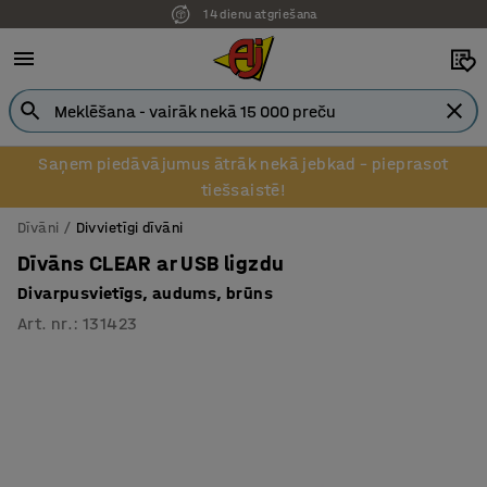
14 dienu atgriešana
Saņem piedāvājumus ātrāk nekā jebkad – pieprasot
tiešsaistē!
Dīvāni
Divvietīgi dīvāni
Dīvāns CLEAR ar USB ligzdu
Divarpusvietīgs, audums, brūns
Art. nr.
:
131423