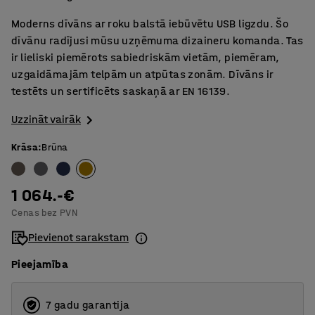
Moderns dīvāns ar roku balstā iebūvētu USB ligzdu. Šo
dīvānu radījusi mūsu uzņēmuma dizaineru komanda. Tas
ir lieliski piemērots sabiedriskām vietām, piemēram,
uzgaidāmajām telpām un atpūtas zonām. Dīvāns ir
testēts un sertificēts saskaņā ar EN 16139.
Uzzināt vairāk
Krāsa
:
Brūna
1 064.-€
Cenas bez PVN
Pievienot sarakstam
Pieejamība
7 gadu garantija