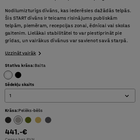
Nodilumizturīgs dīvāns, kas iederēsies dažādās telpās.
Šis START dīvāns ir teicams risinājums publiskām
telpām, piemēram, recepcijas zonai, ēdnīcai vai skolas
gaitenim. Lielākai stabilitātei to var piestiprināt pie
grīdas, un vairākus dīvānus var savienot savā starpā.
Uzzināt vairāk
Statīva krāsa
:
Balta
Sēdekļu skaits
1
Krāsa
:
Pelēks-bēšs
1
2
441.-€
3
Cenas bez PVN