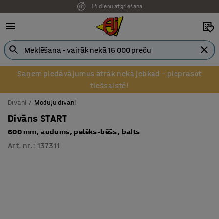
14 dienu atgriešana
Pēcapmaksa uzņēmumiem
Saņem piedāvājumus ātrāk nekā jebkad – pieprasot
tiešsaistē!
Dīvāni
Moduļu dīvāni
Dīvāns START
600 mm, audums, pelēks-bēšs, balts
Art. nr.
:
137311