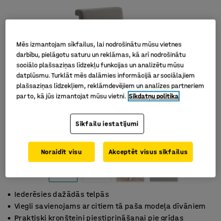
Mēs izmantojam sīkfailus, lai nodrošinātu mūsu vietnes
darbību, pielāgotu saturu un reklāmas, kā arī nodrošinātu
sociālo plašsaziņas līdzekļu funkcijas un analizētu mūsu
datplūsmu. Turklāt mēs dalāmies informācijā ar sociālajiem
plašsaziņas līdzekļiem, reklāmdevējiem un analīzes partneriem
par to, kā jūs izmantojat mūsu vietni.
Sīkdatņu politika
Sīkfailu iestatījumi
Noraidīt visu
Akceptēt visus sīkfailus
Iederēsies dažādās telpās
Viegli savienojams ar citiem tā paša modeļa dīvāniem
Praktiski kronšteini piestiprināšanai pie grīdas