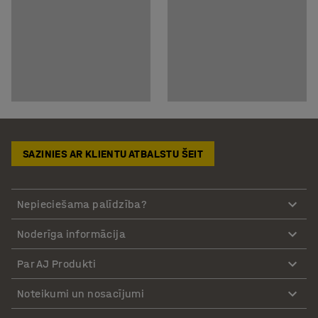
SAZINIES AR KLIENTU ATBALSTU ŠEIT
Nepieciešama palīdzība?
Noderīga informācija
Par AJ Produkti
Noteikumi un nosacījumi