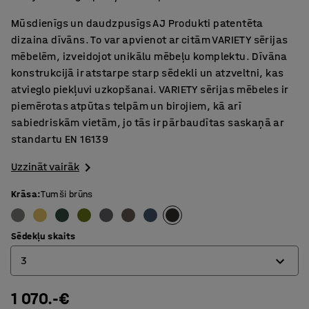
Mūsdienīgs un daudzpusīgs AJ Produkti patentēta
dizaina dīvāns. To var apvienot ar citām VARIETY sērijas
mēbelēm, izveidojot unikālu mēbeļu komplektu. Dīvāna
konstrukcijā ir atstarpe starp sēdekli un atzveltni, kas
atvieglo piekļuvi uzkopšanai. VARIETY sērijas mēbeles ir
piemērotas atpūtas telpām un birojiem, kā arī
sabiedriskām vietām, jo tās ir pārbaudītas saskaņā ar
standartu EN 16139
Uzzināt vairāk
Krāsa
:
Tumši brūns
Sēdekļu skaits
3
1 070.-€
2