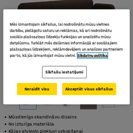
Mēs izmantojam sīkfailus, lai nodrošinātu mūsu vietnes
darbību, pielāgotu saturu un reklāmas, kā arī nodrošinātu
sociālo plašsaziņas līdzekļu funkcijas un analizētu mūsu
datplūsmu. Turklāt mēs dalāmies informācijā ar sociālajiem
plašsaziņas līdzekļiem, reklāmdevējiem un analīzes partneriem
par to, kā jūs izmantojat mūsu vietni.
Sīkdatņu politika
Sīkfailu iestatījumi
Noraidīt visu
Akceptēt visus sīkfailus
Mūsdienīgs skandināvu dizains
No izturīga materiāla
Kājas atvieglo piekļuvi uzkopšanai