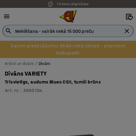
14 dienu atgriešana
Saņem piedāvājumus ātrāk nekā jebkad – pieprasot
tiešsaistē!
Krēsli un dīvāni
Dīvāni
Dīvāns VARIETY
Trīsvietīgs, audums Blues CSII, tumši brūns
Art. nr.
:
3865104