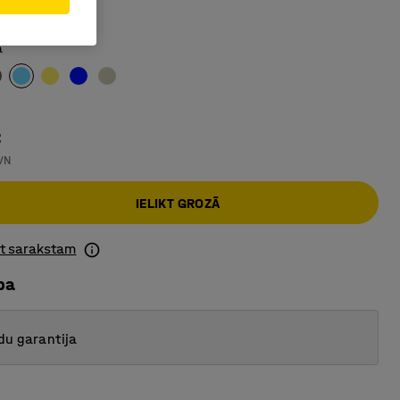
materiāls
a
€
VN
IELIKT GROZĀ
ot sarakstam
ba
du garantija