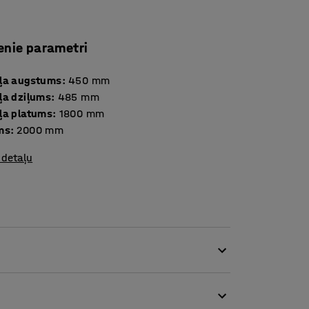
enie parametri
ļa augstums
:
450
mm
ļa dziļums
:
485
mm
ļa platums
:
1800
mm
ms
:
2000
mm
 detaļu
as ir piemērots sabiedriskām vietām,
iem un skolām.