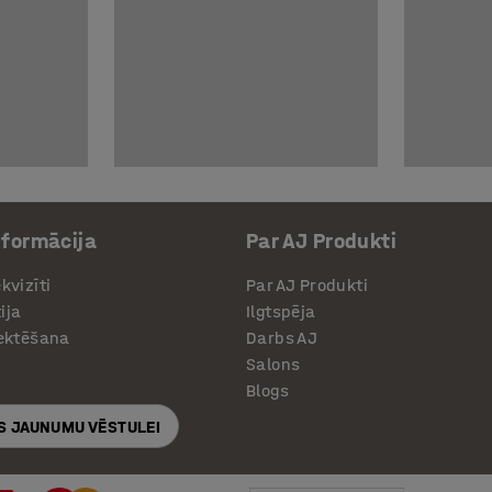
nformācija
Par AJ Produkti
kvizīti
Par AJ Produkti
ija
Ilgtspēja
jektēšana
Darbs AJ
Salons
Blogs
S JAUNUMU VĒSTULEI