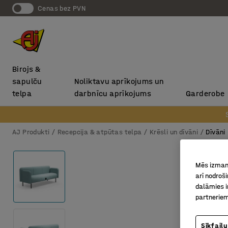
Cenas bez PVN
Birojs &
sapulču
Noliktavu aprīkojums un
telpa
darbnīcu aprīkojums
Garderobe
AJ Produkti
Recepcija & atpūtas telpa
Krēsli un dīvāni
Dīvāni
Mēs izmant
arī nodroš
dalāmies i
partneriem
Sīkfailu