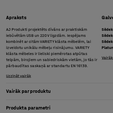
Apraksts
Galv
AJ Produkti projektēts dīvāns ar praktiskām
Sēdek
iebūvētām USB un 220 V ligzdām. Iespējams
Sēdek
kombinēt ar citām VARIETY klāsta mēbelēm, lai
Sēdek
izveidotu unikālu mēbeļu risinājumu. VARIETY
Platu
klāsta mēbeles ir lieliski piemērotas atpūtas
Vairāk
telpām, birojiem un sabiedriskām vietām, jo tās ir
pārbaudītas saskaņā ar standartu EN 16139.
Uzzināt vairāk
Vairāk par produktu
Īpaši ērtais dīvāns ir apvilkts ar izturīgu audumu, tādēļ t
Produkta parametri
piemēram, atpūtas un uzgaidāmajām telpām, kā arī biroj