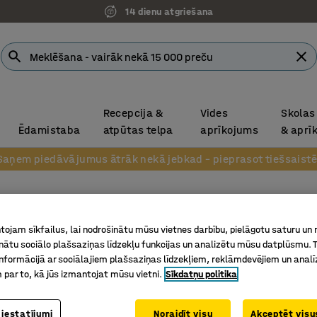
14 dienu atgriešana
Recepcija &
Vides
Skolas
Ēdamistaba
atpūtas telpa
aprīkojums
& aprī
Saņem piedāvājumus ātrāk nekā jebkad – pieprasot tiešsaistē
Dīvāns
ojam sīkfailus, lai nodrošinātu mūsu vietnes darbību, pielāgotu saturu un
Trīsvietī
inātu sociālo plašsaziņas līdzekļu funkcijas un analizētu mūsu datplūsmu. 
nformācijā ar sociālajiem plašsaziņas līdzekļiem, reklāmdevējiem un analī
Art. nr.
:
38
 par to, kā jūs izmantojat mūsu vietni.
Sīkdatņu politika
Iebūvētas
Mūsdienī
 iestatījumi
Noraidīt visu
Akceptēt visus