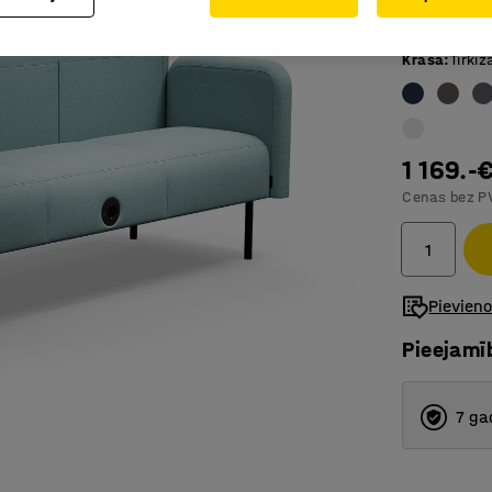
Izturīgs 
Krāsa
:
Tirkīz
1 169.-
Cenas bez P
Pievien
Pieejamī
7 ga