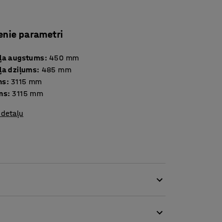
enie parametri
ļa augstums
:
450
mm
ļa dziļums
:
485
mm
ms
:
3115
mm
ms
:
3115
mm
 detaļu
as ir piemērots sabiedriskām vietām,
iem un skolām.