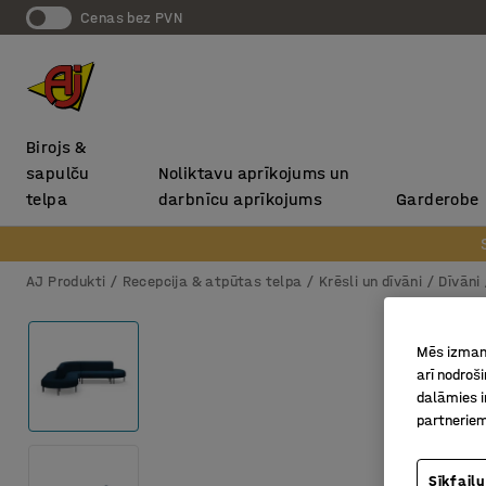
Cenas bez PVN
Birojs &
sapulču
Noliktavu aprīkojums un
telpa
darbnīcu aprīkojums
Garderobe
AJ Produkti
Recepcija & atpūtas telpa
Krēsli un dīvāni
Dīvāni
Mēs izmant
arī nodroš
dalāmies i
partneriem
Sīkfailu