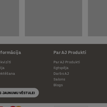
nformācija
Par AJ Produkti
kvizīti
Par AJ Produkti
ija
Ilgtspēja
jektēšana
Darbs AJ
Salons
Blogs
S JAUNUMU VĒSTULEI