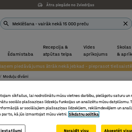
Ātra piegāde no Zviedrijas
Recepcija &
Vides
Skolas
Ēdamistaba
atpūtas telpa
aprīkojums
& aprī
Saņem piedāvājumus ātrāk nekā jebkad – pieprasot tiešsaistē
Moduļu dīvāni
Dīvāns
ojam sīkfailus, lai nodrošinātu mūsu vietnes darbību, pielāgotu saturu un
L veida, 
inātu sociālo plašsaziņas līdzekļu funkcijas un analizētu mūsu datplūsmu. 
nformācijā ar sociālajiem plašsaziņas līdzekļiem, reklāmdevējiem un analī
Art. nr.
:
38
 par to, kā jūs izmantojat mūsu vietni.
Sīkdatņu politika
Iebūvētas
Praktisks
 iestatījumi
Noraidīt visu
Akceptēt visus