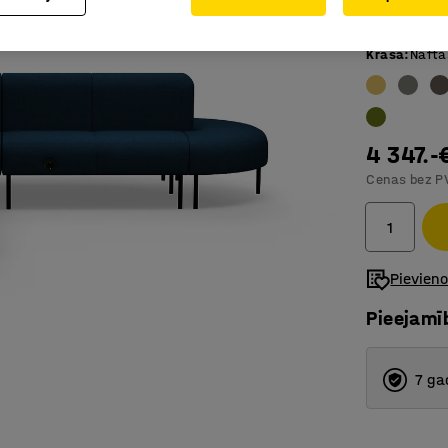
Izturīgs 
Krāsa
:
Nafta
4 347.-
Cenas bez P
Pievien
Pieejamī
7 ga