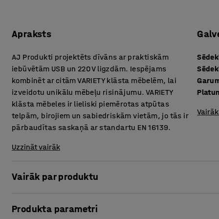
Apraksts
Galv
AJ Produkti projektēts dīvāns ar praktiskām
Sēdek
iebūvētām USB un 220 V ligzdām. Iespējams
Sēdek
kombinēt ar citām VARIETY klāsta mēbelēm, lai
Garu
izveidotu unikālu mēbeļu risinājumu. VARIETY
Platu
klāsta mēbeles ir lieliski piemērotas atpūtas
Vairāk
telpām, birojiem un sabiedriskām vietām, jo tās ir
pārbaudītas saskaņā ar standartu EN 16139.
Uzzināt vairāk
Vairāk par produktu
Īpaši ērtais dīvāns ir apvilkts ar izturīgu audumu, tādēļ t
Produkta parametri
piemēram, atpūtas un uzgaidāmajām telpām, kā arī biroj