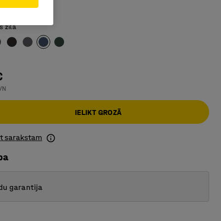
materiāls
s zila
€
VN
IELIKT GROZĀ
ot sarakstam
ba
du garantija