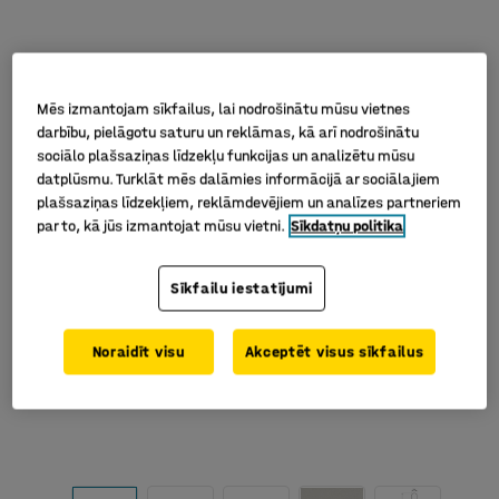
Mēs izmantojam sīkfailus, lai nodrošinātu mūsu vietnes
darbību, pielāgotu saturu un reklāmas, kā arī nodrošinātu
sociālo plašsaziņas līdzekļu funkcijas un analizētu mūsu
datplūsmu. Turklāt mēs dalāmies informācijā ar sociālajiem
plašsaziņas līdzekļiem, reklāmdevējiem un analīzes partneriem
par to, kā jūs izmantojat mūsu vietni.
Sīkdatņu politika
Sīkfailu iestatījumi
Noraidīt visu
Akceptēt visus sīkfailus