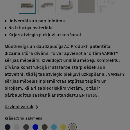
Universāls un papildināms
No izturīga materiāla
Kājas atvieglo piekļuvi uzkopšanai
Mūsdienīgs un daudzpusīgs AJ Produkti patentēta
dizaina stūra dīvāns. To var apvienot ar citām VARIETY
sērijas mēbelēm, izveidojot unikālu mēbeļu komplektu.
Dīvāna konstrukcijā ir atstarpe starp sēdekli un
atzveltni, tādēļ tas atvieglo piekļuvi uzkopšanai. VARIETY
sērijas mēbeles ir piemērotas atpūtas telpām un
birojiem, kā arī sabiedriskām vietām, jo tās ir
pārbaudītas saskaņā ar standartu EN 16139.
Uzzināt vairāk
Krāsa
:
Smilšakmens