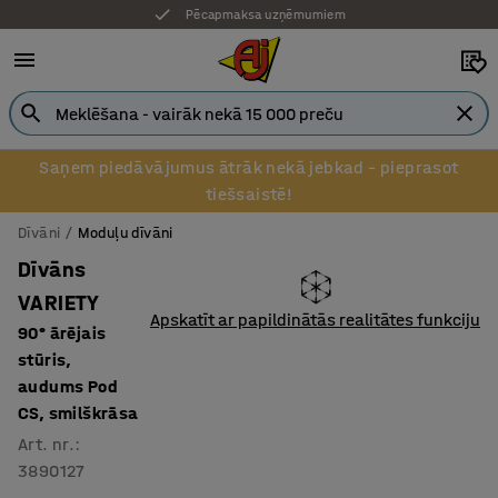
Pēcapmaksa uzņēmumiem
Saņem piedāvājumus ātrāk nekā jebkad – pieprasot
tiešsaistē!
Dīvāni
Moduļu dīvāni
Dīvāns
VARIETY
Apskatīt ar papildinātās realitātes funkciju
90° ārējais
stūris,
audums Pod
CS, smilškrāsa
Art. nr.
:
3890127