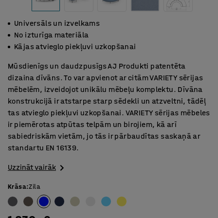
Universāls un izvelkams
No izturīga materiāla
Kājas atvieglo piekļuvi uzkopšanai
Mūsdienīgs un daudzpusīgs AJ Produkti patentēta
dizaina dīvāns. To var apvienot ar citām VARIETY sērijas
mēbelēm, izveidojot unikālu mēbeļu komplektu. Dīvāna
konstrukcijā ir atstarpe starp sēdekli un atzveltni, tādēļ
tas atvieglo piekļuvi uzkopšanai. VARIETY sērijas mēbeles
ir piemērotas atpūtas telpām un birojiem, kā arī
sabiedriskām vietām, jo tās ir pārbaudītas saskaņā ar
standartu EN 16139.
Uzzināt vairāk
Krāsa
:
Zila