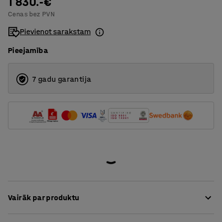
1 830.-€
Cenas bez PVN
Pievienot sarakstam
Pieejamība
7 gadu garantija
Vairāk par produktu
Īpaši ērtais dīvāns ir apvilkts ar izturīgu audumu, tādēļ