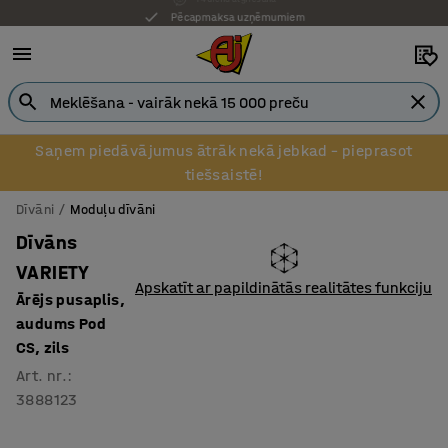
Pēcapmaksa uzņēmumiem
Saņem piedāvājumus ātrāk nekā jebkad – pieprasot
tiešsaistē!
Dīvāni
Moduļu dīvāni
Dīvāns
VARIETY
Apskatīt ar papildinātās realitātes funkciju
Ārējs pusaplis,
audums Pod
CS, zils
Art. nr.
:
3888123