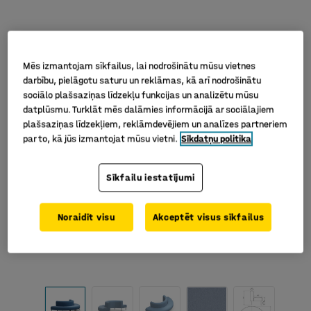
Mēs izmantojam sīkfailus, lai nodrošinātu mūsu vietnes
darbību, pielāgotu saturu un reklāmas, kā arī nodrošinātu
sociālo plašsaziņas līdzekļu funkcijas un analizētu mūsu
datplūsmu. Turklāt mēs dalāmies informācijā ar sociālajiem
plašsaziņas līdzekļiem, reklāmdevējiem un analīzes partneriem
par to, kā jūs izmantojat mūsu vietni.
Sīkdatņu politika
Sīkfailu iestatījumi
Noraidīt visu
Akceptēt visus sīkfailus