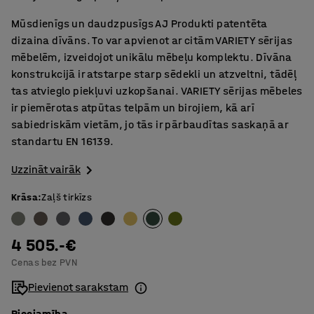
Mūsdienīgs un daudzpusīgs AJ Produkti patentēta
dizaina dīvāns. To var apvienot ar citām VARIETY sērijas
mēbelēm, izveidojot unikālu mēbeļu komplektu. Dīvāna
konstrukcijā ir atstarpe starp sēdekli un atzveltni, tādēļ
tas atvieglo piekļuvi uzkopšanai. VARIETY sērijas mēbeles
ir piemērotas atpūtas telpām un birojiem, kā arī
sabiedriskām vietām, jo tās ir pārbaudītas saskaņā ar
standartu EN 16139.
Uzzināt vairāk
Krāsa
:
Zaļš tirkīzs
4 505.-€
Cenas bez PVN
Pievienot sarakstam
Pieejamība