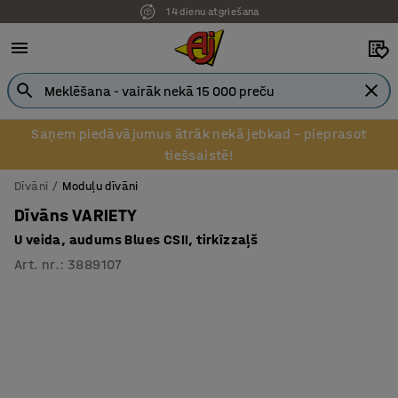
14 dienu atgriešana
Pēcapmaksa uzņēmumiem
Saņem piedāvājumus ātrāk nekā jebkad – pieprasot
tiešsaistē!
Dīvāni
Moduļu dīvāni
Dīvāns VARIETY
U veida, audums Blues CSII, tirkīzzaļš
Art. nr.
:
3889107