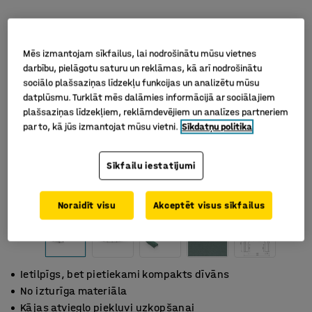
Mēs izmantojam sīkfailus, lai nodrošinātu mūsu vietnes
darbību, pielāgotu saturu un reklāmas, kā arī nodrošinātu
sociālo plašsaziņas līdzekļu funkcijas un analizētu mūsu
datplūsmu. Turklāt mēs dalāmies informācijā ar sociālajiem
plašsaziņas līdzekļiem, reklāmdevējiem un analīzes partneriem
par to, kā jūs izmantojat mūsu vietni.
Sīkdatņu politika
Sīkfailu iestatījumi
Noraidīt visu
Akceptēt visus sīkfailus
Ietilpīgs, bet pietiekami kompakts dīvāns
No izturīga materiāla
Kājas atvieglo piekļuvi uzkopšanai