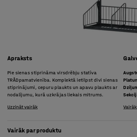
Apraksts
Galv
Pie sienas stiprināma virsdrēbju statīva
Augs
TRÅDpamatvienība. Komplektā ietilpst divi sienas
Platu
stiprinājumi, cepuru plaukts un apavu plaukts ar
Dziļu
nodalījumu, kurā uzkrājas liekais mitrums.
Sekci
Uzzināt vairāk
Vairāk
Vairāk par produktu