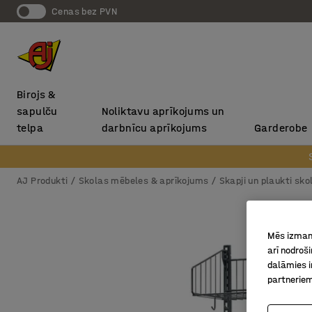
Cenas bez PVN
Birojs &
sapulču
Noliktavu aprīkojums un
telpa
darbnīcu aprīkojums
Garderobe
AJ Produkti
Skolas mēbeles & aprīkojums
Skapji un plaukti sk
Mēs izmant
arī nodroš
dalāmies i
partneriem