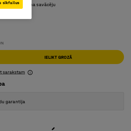
 sīkfailus
aukts ar mitruma savācēju
 pelēka
VN
IELIKT GROZĀ
ot sarakstam
ba
du garantija