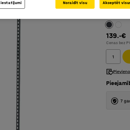
 iestatījumi
Noraidīt visu
Akceptēt visus
Apavu pl
Krāsa
:
Tumši
139.-€
Cenas bez P
Pievien
Pieejamī
7 ga