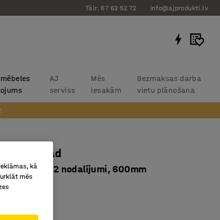
Tālr. 67 62 52 72
info@ajprodukti.lv
 mēbeles
AJ
Mēs
Bezmaksas darba
kojums
serviss
iesakām
vietu plānošana
!
plaukts Tråd
 reklāmas, kā
 pie sienas, 2 nodalījumi, 600mm
Turklāt mēs
8364
zes
umi
u plauktu