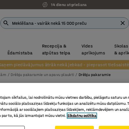
14 dienu atgriešana
Recepcija &
Vides
Skolas
Ēdamistaba
atpūtas telpa
aprīkojums
& aprī
Saņem piedāvājumus ātrāk nekā jebkad – pieprasot tiešsaistē
olām
Drēbju pakaramie un apavu plaukti
Drēbju pakaramie
Drēbju 
ojam sīkfailus, lai nodrošinātu mūsu vietnes darbību, pielāgotu saturu un
Montāžai
inātu sociālo plašsaziņas līdzekļu funkcijas un analizētu mūsu datplūsmu. 
Art. nr.
:
37
nformācijā ar sociālajiem plašsaziņas līdzekļiem, reklāmdevējiem un analī
 par to, kā jūs izmantojat mūsu vietni.
Sīkdatņu politika
2 nodalīj
Ar cepur