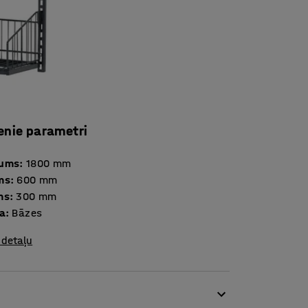
enie parametri
tums
:
1800
mm
ms
:
600
mm
ms
:
300
mm
ja
:
Bāzes
 detaļu