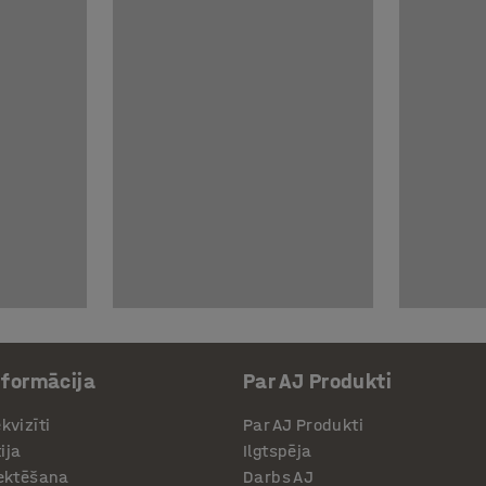
nformācija
Par AJ Produkti
kvizīti
Par AJ Produkti
ija
Ilgtspēja
jektēšana
Darbs AJ