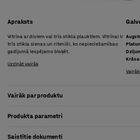
Apraksts
Galv
Vitrīna ar diviem vai trīs stikla plauktiem. Vitrīnai ir
Augs
trīs stikla sienas un ritenīši, ko nepieciešamības
Platu
gadījumā iespējams bloķēt.
Dziļu
Krāsa
Uzzināt vairāk
Vairāk
Vairāk par produktu
Elegantā vitrīna izgatavota no 18 mm bieza bērza saplākšņa
Produkta parametri
EXPO iespējams pārskatāmi izvietot dažādus priekšmetus. 
konferenču telpās, bibliotēkās un mācību telpās. Pieejamas
Augstums
:
1656
mm
Katrai vitrīnai ir trīs stikla sienas. Šādas vitrīnas telpas 
Saistītie dokumenti
Platums
:
600
mm
Vitrīnai Expo ir ritenīši, ko nepieciešamības gadījumā - ja