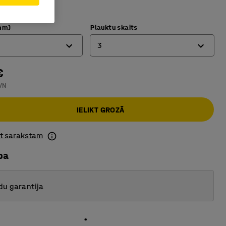
 ritenīši
mm)
Plauktu skaits
3
€
2
VN
3
IELIKT GROZĀ
ot sarakstam
ba
du garantija