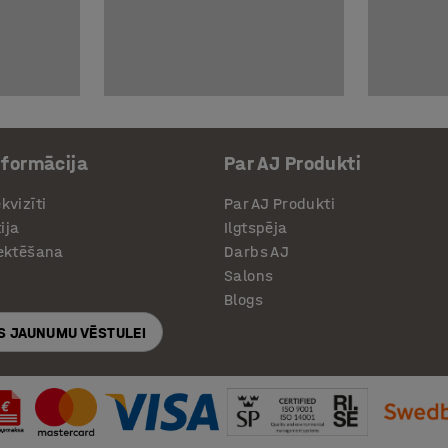
nformācija
Par AJ Produkti
kvizīti
Par AJ Produkti
ija
Ilgtspēja
jektēšana
Darbs AJ
Salons
Blogs
S JAUNUMU VĒSTULEI