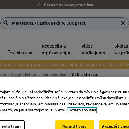
Pēcapmaksa uzņēmumiem
Recepcija &
Vides
Skolas
Ēdamistaba
atpūtas telpa
aprīkojums
& aprī
Saņem piedāvājumus ātrāk nekā jebkad – pieprasot tiešsaistē
olām
Skapji skolām un bērnudārziem
Stikla vitrīnas
Eksponē
ojam sīkfailus, lai nodrošinātu mūsu vietnes darbību, pielāgotu saturu un
inātu sociālo plašsaziņas līdzekļu funkcijas un analizētu mūsu datplūsmu. 
3 plaukti
nformācijā ar sociālajiem plašsaziņas līdzekļiem, reklāmdevējiem un analī
Art. nr.
:
37
 par to, kā jūs izmantojat mūsu vietni.
Sīkdatņu politika
2 vai 3 pl
 iestatījumi
Noraidīt visu
Akceptēt visus
Trīs stikl