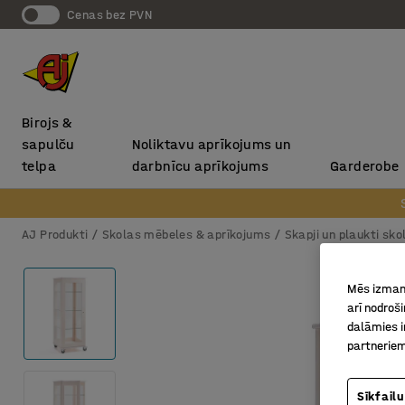
Cenas bez PVN
Birojs &
sapulču
Noliktavu aprīkojums un
telpa
darbnīcu aprīkojums
Garderobe
AJ Produkti
Skolas mēbeles & aprīkojums
Skapji un plaukti sk
Mēs izmant
arī nodroš
dalāmies i
partneriem
Sīkfailu