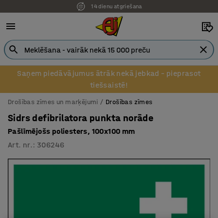
14 dienu atgriešana
Saņem piedāvājumus ātrāk nekā jebkad – pieprasot
tiešsaistē!
Drošības zīmes un marķējumi
Drošības zīmes
Sidrs defibrilatora punkta norāde
Pašlīmējošs poliesters, 100x100 mm
Art. nr.
:
306246