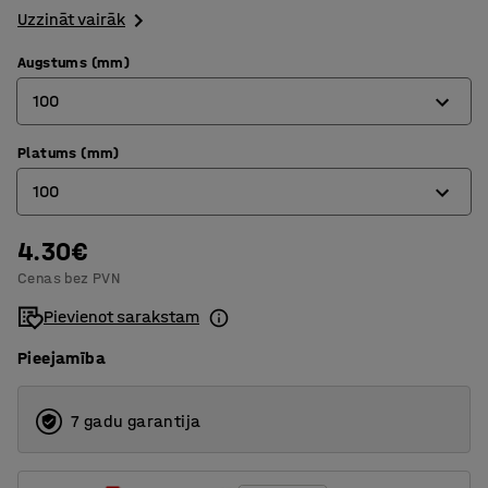
Uzzināt vairāk
Augstums (mm)
100
Platums (mm)
100
100
200
4.30€
100
Cenas bez PVN
200
Pievienot sarakstam
Pieejamība
7 gadu garantija