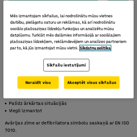
Mēs izmantojam sīkfailus, lai nodrošinātu mūsu vietnes
darbību, pielāgotu saturu un reklāmas, kā arī nodrošinātu
sociālo plašsaziņas līdzekļu funkcijas un analizētu mūsu
datplūsmu. Turklāt mēs dalāmies informācijā ar sociālajiem
plašsaziņas līdzekļiem, reklāmdevējiem un analīzes partneriem
par to, kā jūs izmantojat mūsu vietni.
Sīkdatņu politika
Sīkfailu iestatījumi
Noraidīt visu
Akceptēt visus sīkfailus
Atbilst EN ISO 7010 prasībām
Palīdz ārkārtas situācijās
Viegli izmantot
Avārijas zīme ar defibrilatora simbolu saskaņā ar EN ISO
7010.