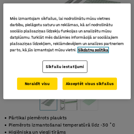
Mēs izmantojam sīkfailus, lai nodrošinātu mūsu vietnes
darbību, pielāgotu saturu un reklāmas, kā arī nodrošinātu
sociālo plašsaziņas līdzekļu funkcijas un analizētu mūsu
datplūsmu. Turklāt mēs dalāmies informācijā ar sociālajiem
plašsaziņas līdzekļiem, reklāmdevējiem un analīzes partneriem
par to, kā jūs izmantojat mūsu vietni.
Sīkdatņu politika
Sīkfailu iestatījumi
Noraidīt visu
Akceptēt visus sīkfailus
Pārtikai piemērots plaukts
Piemērots izmantošanai temperatūrā līdz -30 ˚C
Higiēniska un viegli tīrāms