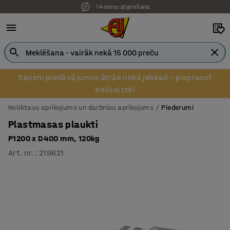
14 dienu atgriešana
Pēcapmaksa uzņēmumiem
Saņem piedāvājumus ātrāk nekā jebkad – pieprasot
tiešsaistē!
Noliktavu aprīkojums un darbnīcu aprīkojums
Piederumi
Plastmasas plaukti
P1200 x D400 mm, 120kg
Art. nr.
:
219621