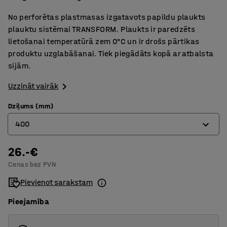
No perforētas plastmasas izgatavots papildu plaukts
plauktu sistēmai TRANSFORM. Plaukts ir paredzēts
lietošanai temperatūrā zem 0°C un ir drošs pārtikas
produktu uzglabāšanai. Tiek piegādāts kopā ar atbalsta
sijām.
Uzzināt vairāk
Dziļums (mm)
400
26.-€
400
Cenas bez PVN
500
Pievienot sarakstam
Pieejamība