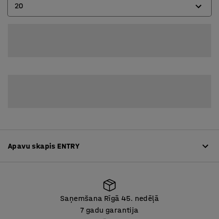
20
20
30
Apavu skapis ENTRY
Vairāk par produktu
Saņemšana Rīgā 45. nedēļā
ENTRY ir praktiska un paplašināma mēbeļu sērija
7 gadu garantija
garderobēm, kur katru sekciju var pielāgot pēc