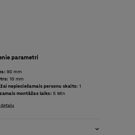
enie parametri
ms
:
90
mm
trs
:
10
mm
žai nepieciešamais personu skaits
:
1
zamais montāžas laiks
:
5
Min
 detaļu