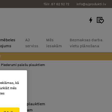
Tālr. 67 62 52 72
info@ajprodukti.lv
 mēbeles
AJ
Mēs
Bezmaksas darba
kojums
serviss
iesakām
vietu plānošana
!
Piederumi palešu plauktiem
skrūves
 reklāmas, kā
rīdai
Turklāt mēs
zes
8135
sērijas palešu plauktiem
rīdām un asfaltam