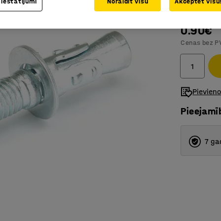
 iestatījumi
Noraidīt visu
Akceptēt visus
Mazina g
0.90€
Cenas bez P
Pievien
Pieejamī
7 ga