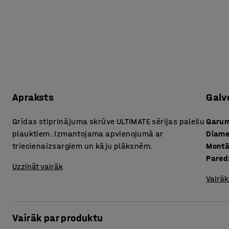
Apraksts
Galv
Grīdas stiprinājuma skrūve ULTIMATE sērijas palešu
Garu
plauktiem. Izmantojama apvienojumā ar
Diame
triecienaizsargiem un kāju plāksnēm.
Montā
Pared
Uzzināt vairāk
Vairāk
Vairāk par produktu