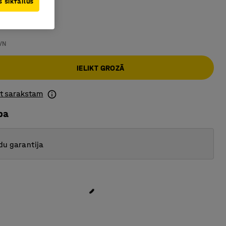
 sīkfailus
rīdu bojājumus
VN
IELIKT GROZĀ
ot sarakstam
ba
du garantija