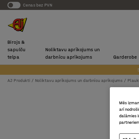
Cenas bez PVN
Birojs &
sapulču
Noliktavu aprīkojums un
telpa
darbnīcu aprīkojums
Garderobe
AJ Produkti
Noliktavu aprīkojums un darbnīcu aprīkojums
Plauk
Mēs izmant
arī nodroš
dalāmies i
partneriem