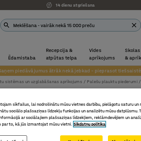
14 dienu atgriešana
Recepcija &
Vides
Skolas
Ēdamistaba
atpūtas telpa
aprīkojums
& aprī
Saņem piedāvājumus ātrāk nekā jebkad – pieprasot tiešsaistē
tu sistēmas un uzglabāšanas aprīkojums
Palešu plauktu piederumi
Grīdas 
ojam sīkfailus, lai nodrošinātu mūsu vietnes darbību, pielāgotu saturu un
Betona g
inātu sociālo plašsaziņas līdzekļu funkcijas un analizētu mūsu datplūsmu. 
nformācijā ar sociālajiem plašsaziņas līdzekļiem, reklāmdevējiem un analī
Art. nr.
:
23
 par to, kā jūs izmantojat mūsu vietni.
Sīkdatņu politika
ULTIMATE 
Betona g