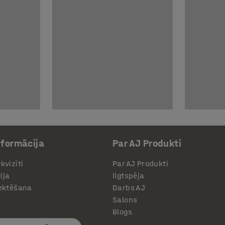
nformācija
Par AJ Produkti
kvizīti
Par AJ Produkti
ija
Ilgtspēja
jektēšana
Darbs AJ
Salons
Blogs