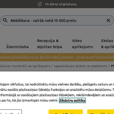
14 dienu atgriešana
Recepcija &
Vides
Skolas
Ēdamistaba
atpūtas telpa
aprīkojums
& aprī
Saņem piedāvājumus ātrāk nekā jebkad – pieprasot tiešsaistē
ošanas materiāli un aprīkojums
Iepakošanas lentes un piederumi
P
Iepakoš
ojam sīkfailus, lai nodrošinātu mūsu vietnes darbību, pielāgotu saturu un
PP lente
inātu sociālo plašsaziņas līdzekļu funkcijas un analizētu mūsu datplūsmu. 
mm
nformācijā ar sociālajiem plašsaziņas līdzekļiem, reklāmdevējiem un analī
 par to, kā jūs izmantojat mūsu vietni.
Sīkdatņu politika
Art. nr.
:
25
Vieglām/