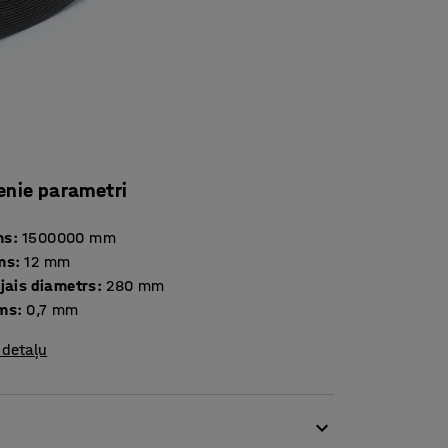
enie parametri
ms
:
1500000
mm
ms
:
12
mm
jais diametrs
:
280
mm
ms
:
0,7
mm
 detaļu