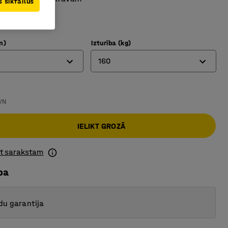
 sīkfailus
 videi
lietošanai
m)
Izturība (kg)
160
135
VN
160
IELIKT GROZĀ
225
230
ot sarakstam
245
ba
du garantija