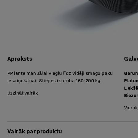
Apraksts
Galv
PP lente manuālai vieglu līdz vidēji smagu paku
Garu
iesaiņošanai. Stiepes izturība 160-290 kg.
Platu
L ekšē
Uzzināt vairāk
Biezu
Vairāk
Vairāk par produktu