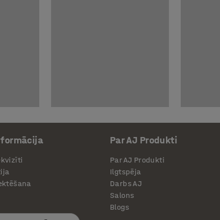
nformācija
Par AJ Produkti
kvizīti
Par AJ Produkti
ija
Ilgtspēja
jektēšana
Darbs AJ
Salons
Blogs