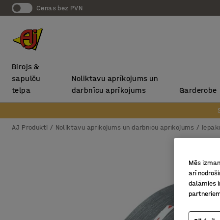
Cenas bez PVN
Birojs &
sapulču
Noliktavu aprīkojums un
telpa
darbnīcu aprīkojums
Garderobe
AJ Produkti
Noliktavu aprīkojums un darbnīcu aprīkojums
Iepak
Mēs izmant
arī nodroš
dalāmies i
partneriem