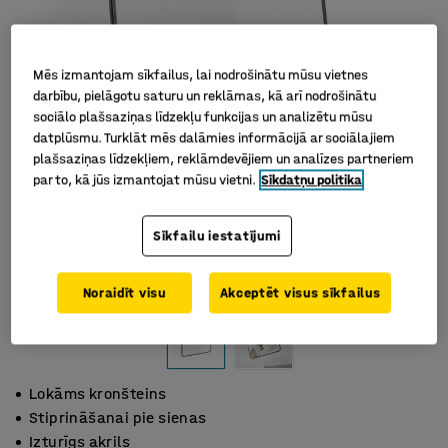
Mēs izmantojam sīkfailus, lai nodrošinātu mūsu vietnes
darbību, pielāgotu saturu un reklāmas, kā arī nodrošinātu
sociālo plašsaziņas līdzekļu funkcijas un analizētu mūsu
datplūsmu. Turklāt mēs dalāmies informācijā ar sociālajiem
plašsaziņas līdzekļiem, reklāmdevējiem un analīzes partneriem
par to, kā jūs izmantojat mūsu vietni.
Sīkdatņu politika
Sīkfailu iestatījumi
Noraidīt visu
Akceptēt visus sīkfailus
Lokāms kronšteins
Stiprināšanai pie sienas
Izturīgs akrils