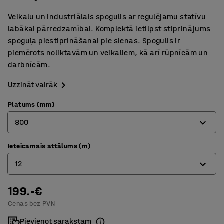
Veikalu un industriālais spogulis ar regulējamu statīvu
labākai pārredzamībai. Komplektā ietilpst stiprinājums
spoguļa piestiprināšanai pie sienas. Spogulis ir
piemērots noliktavām un veikaliem, kā arī rūpnīcām un
darbnīcām.
Uzzināt vairāk
Platums (mm)
800
Ieteicamais attālums (m)
600
12
800
199.-€
9
Cenas bez PVN
12
Pievienot sarakstam