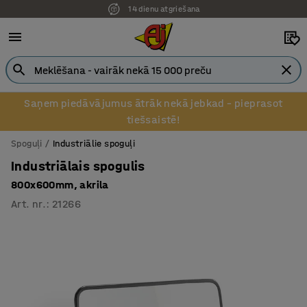
14 dienu atgriešana
Pēcapmaksa uzņēmumiem
Saņem piedāvājumus ātrāk nekā jebkad – pieprasot
tiešsaistē!
Spoguļi
Industriālie spoguļi
Industriālais spogulis
800x600mm, akrila
Art. nr.
:
21266