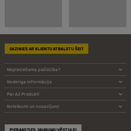
SAZINIES AR KLIENTU ATBALSTU ŠEIT
Nepieciešama palīdzība?
Noderīga informācija
Par AJ Produkti
Noteikumi un nosacījumi
PIERAKSTIES JAUNUMU VĒSTULEI